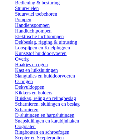
Bediening & besturing
Stuurwielen
Stuurwiel toebehoren
Pompen
Handlenspompen
Handluchtpompen
Elektrische luchtpompen
Dekbeslag, rigging & uitrusting
Loospijpen en Knelpluggen
Kunststof huiddoorvoeren
Overig
Haakjes en ogen
Kast en luiksluitingen
Slangtulles en huiddoorvoeren
O-ringen
Dekvuldoppen
Kikkers en bolders
Buiskap, reling en relingbeslag
Scharnieren, sluitingen en beslag
Scharnieren
D-sluitingen en harpsluitingen
Snapsluitingen en karabijnhaken
Oogplaten
Ringbouten en schroefogen
Scepter en Scepterpotten