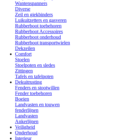
Wantenspanners
Diverse
Zeil en giekbinders
Luikuitzetters en gasveren
Rubberboot toebehoren
Rubberboot Accessoires
Rubberboot onderhoud
Rubberboot transportwielen
Dekzeilen
Comfort
Stoelen
Stoelpoten en sledes
Zittingen
Tafels en tafelpoten
Dekuitrusting
Fenders en stootwillen
Fender toebehoren
Boeien
Landvasten en touwen
fenderlijnen
Landvasten
Ankerlijnen
Veiligheid
Onderhoud
Interieur