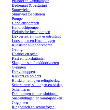
Plafond en kajuitlampen
Bediening & besturing
Stuurwielen
Stuurwiel toebehoren
Pompen
Handlenspompen
Handluchtpompen
Elektrische luchtpompen
Dekbeslag, rigging & uitrusting
Loospijpen en Knelpluggen
Kunststof huiddoorvoeren
Overig
Haakjes en ogen
Kast en luiksluitingen
Slangtulles en huiddoorvoeren
O-ringen
Dekvuldoppen
Kikkers en bolders
Buiskap, reling en relingbeslag
Scharnieren, sluitingen en beslag
Scharnieren
D-sluitingen en harpsluitingen
Snapsluitingen en karabijnhaken
Oogplaten
Ringbouten en schroefogen