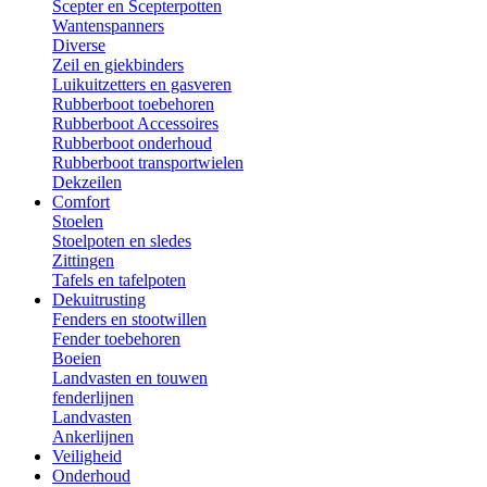
Scepter en Scepterpotten
Wantenspanners
Diverse
Zeil en giekbinders
Luikuitzetters en gasveren
Rubberboot toebehoren
Rubberboot Accessoires
Rubberboot onderhoud
Rubberboot transportwielen
Dekzeilen
Comfort
Stoelen
Stoelpoten en sledes
Zittingen
Tafels en tafelpoten
Dekuitrusting
Fenders en stootwillen
Fender toebehoren
Boeien
Landvasten en touwen
fenderlijnen
Landvasten
Ankerlijnen
Veiligheid
Onderhoud