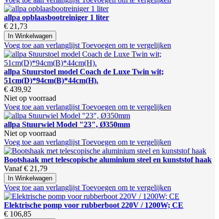
allpa opblaasbootreiniger 1 liter
€ 21,73
In Winkelwagen
Voeg toe aan verlanglijst
Toevoegen om te vergelijken
allpa Stuurstoel model Coach de Luxe Twin wit;
51cm(D)*94cm(B)*44cm(H).
€ 439,92
Niet op voorraad
Voeg toe aan verlanglijst
Toevoegen om te vergelijken
allpa Stuurwiel Model "23", Ø350mm
Niet op voorraad
Voeg toe aan verlanglijst
Toevoegen om te vergelijken
Bootshaak met telescopische aluminium steel en kunststof haak
Vanaf
€ 21,79
In Winkelwagen
Voeg toe aan verlanglijst
Toevoegen om te vergelijken
Elektrische pomp voor rubberboot 220V / 1200W; CE
€ 106,85