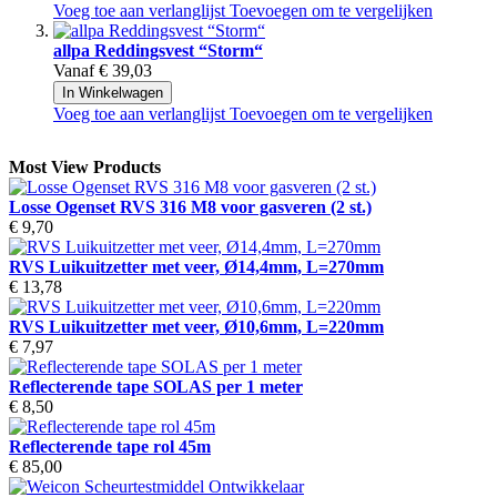
Voeg toe aan verlanglijst
Toevoegen om te vergelijken
allpa Reddingsvest “Storm“
Vanaf
€ 39,03
In Winkelwagen
Voeg toe aan verlanglijst
Toevoegen om te vergelijken
Most View Products
Losse Ogenset RVS 316 M8 voor gasveren (2 st.)
€ 9,70
RVS Luikuitzetter met veer, Ø14,4mm, L=270mm
€ 13,78
RVS Luikuitzetter met veer, Ø10,6mm, L=220mm
€ 7,97
Reflecterende tape SOLAS per 1 meter
€ 8,50
Reflecterende tape rol 45m
€ 85,00