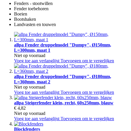
Fenders - stootwillen
Fender toebehoren
Boeien
Bootshaken
Landvasten en touwen
allpa Fender druppelmodel "Dumpy", Ø150mm,
L=300mm, maat 1
Niet op voorraad
Voeg toe aan verlanglijst
Toevoegen om te vergelijken
allpa Fender druppelmodel "Dumpy", Ø180mm,
L=360mm, maat 2
Niet op voorraad
Voeg toe aan verlanglijst
Toevoegen om te vergelijken
allpa Steigerfender klein, recht, 60x250mm, blauw
€ 4,82
Niet op voorraad
Voeg toe aan verlanglijst
Toevoegen om te vergelijken
Blockfenders