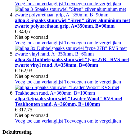
Voeg toe aan verlanglijst
Toevoegen om te vergelijken
allpa 3-Spaaks stuurwiel "Siren" zilver aluminium met
zwarte polyurethaan grip, A=350mm, B=90mm
€ 349,61
Niet op voorraad
Voeg toe aan verlanglijst
Toevoegen om te vergelijken
allpa 3x-Dubbelspaaks stuurwiel "type 27B" RVS met
zwarte vinyl rand, A=350mm, B=60mm
€ 162,93
Niet op voorraad
Voeg toe aan verlanglijst
Toevoegen om te vergelijken
allpa 6-Spaaks stuurwiel "Leader Wood" RVS met
Teakhouten rand, A=360mm, B=100mm
€ 317,75
Niet op voorraad
Voeg toe aan verlanglijst
Toevoegen om te vergelijken
Dekuitrusting