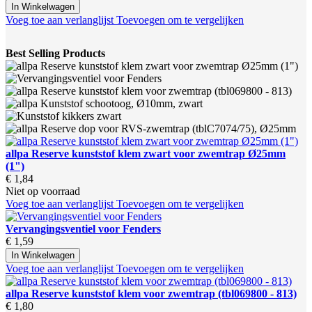
In Winkelwagen
Voeg toe aan verlanglijst
Toevoegen om te vergelijken
Best Selling Products
allpa Reserve kunststof klem zwart voor zwemtrap Ø25mm
(1")
€ 1,84
Niet op voorraad
Voeg toe aan verlanglijst
Toevoegen om te vergelijken
Vervangingsventiel voor Fenders
€ 1,59
In Winkelwagen
Voeg toe aan verlanglijst
Toevoegen om te vergelijken
allpa Reserve kunststof klem voor zwemtrap (tbl069800 - 813)
€ 1,80