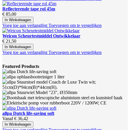
Reflecterende tape rol 45m
€ 85,00
In Winkelwagen
Voeg toe aan verlanglijst
Toevoegen om te vergelijken
Weicon Scheurtestmiddel Ontwikkelaar
€ 21,50
In Winkelwagen
Voeg toe aan verlanglijst
Toevoegen om te vergelijken
Featured Products
allpa Dutch life-saving soft
Vanaf
€ 36,42
In Winkelwagen
Voeg toe aan verlanglijst
Toevoegen om te vergelijken