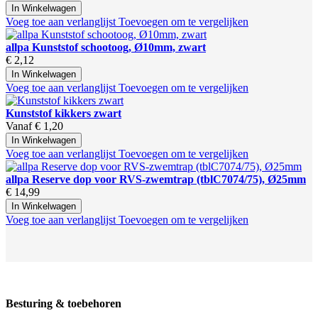
In Winkelwagen
Voeg toe aan verlanglijst
Toevoegen om te vergelijken
allpa Kunststof schootoog, Ø10mm, zwart
€ 2,12
In Winkelwagen
Voeg toe aan verlanglijst
Toevoegen om te vergelijken
Kunststof kikkers zwart
Vanaf
€ 1,20
In Winkelwagen
Voeg toe aan verlanglijst
Toevoegen om te vergelijken
allpa Reserve dop voor RVS-zwemtrap (tblC7074/75), Ø25mm
€ 14,99
In Winkelwagen
Voeg toe aan verlanglijst
Toevoegen om te vergelijken
Besturing & toebehoren