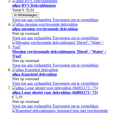
allpa RVS Dekvuldoppen
Vanaf
€ 35,91
In Winkelwagen
Voeg toe aan verlanglijst
Toevoegen om te vergelijken
allpa messing-verchroomde dekvuldop
Niet op voorraad
Voeg toe aan verlanglijst
Toevoegen om te vergelijken
Messing verchroomde dekvuldoppen 'Diesel' / 'Water' /
'Fuel'
Niet op voorraad
Voeg toe aan verlanglijst
Toevoegen om te vergelijken
allpa Kunststof dekvuldop
Niet op voorraad
Voeg toe aan verlanglijst
Toevoegen om te vergelijken
allpa Losse sleutel voor dekvuldop (tbl001173 / 75)
€ 5,19
Niet op voorraad
Voeg toe aan verlanglijst
Toevoegen om te vergelijken