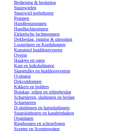
Bediening & besturing
Stuurwielen
Stuurwiel toebehoren
Pompen
Handlenspompen
Handluchtpompen
Elektrische luchtpompen
Dekbeslag, rigging & uitrusting
Loospijpen en Knelpluggen
Kunststof huiddoorvoeren
Overig
Haakjes en ogen
Kast en luiksluitingen
Slangtulles en huiddoorvoeren
O-ringen
Dekvuldoppen
Kikkers en bolders
Buiskap, reling en relingbeslag
Scharnieren, sluitingen en beslag
Scharnieren
D-sluitingen en harpsluitingen
Snapsluitingen en karabijnhaken
Oogplaten
Ringbouten en schroefogen
Scepter en Scepterpotten