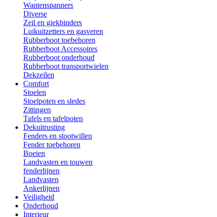
Wantenspanners
Diverse
Zeil en giekbinders
Luikuitzetters en gasveren
Rubberboot toebehoren
Rubberboot Accessoires
Rubberboot onderhoud
Rubberboot transportwielen
Dekzeilen
Comfort
Stoelen
Stoelpoten en sledes
Zittingen
Tafels en tafelpoten
Dekuitrusting
Fenders en stootwillen
Fender toebehoren
Boeien
Landvasten en touwen
fenderlijnen
Landvasten
Ankerlijnen
Veiligheid
Onderhoud
Interieur