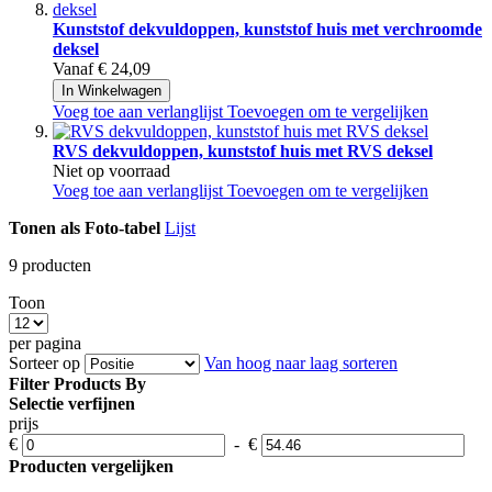
Kunststof dekvuldoppen, kunststof huis met verchroomde
deksel
Vanaf
€ 24,09
In Winkelwagen
Voeg toe aan verlanglijst
Toevoegen om te vergelijken
RVS dekvuldoppen, kunststof huis met RVS deksel
Niet op voorraad
Voeg toe aan verlanglijst
Toevoegen om te vergelijken
Tonen als
Foto-tabel
Lijst
9
producten
Toon
per pagina
Sorteer op
Van hoog naar laag sorteren
Filter Products By
Selectie verfijnen
prijs
€
-
€
Producten vergelijken