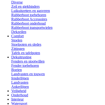
Diverse
Zeil en giekbinders
Luikuitzetters en gasveren
Rubberboot toebehoren
Rubberboot Accessoires
Rubberboot onderhoud
Rubberboot transportwielen
Dekzeilen
Comfort
Stoelen
Stoelpoten en sledes
Zittingen
Tafels en tafelpoten
Dekuitrusting
Fenders en stootwillen
Fender toebehoren
Boeien
Landvasten en touwen
fenderlijnen
Landvasten
Ankerlijnen
Veiligheid
Onderhoud
Interieur
Watersport