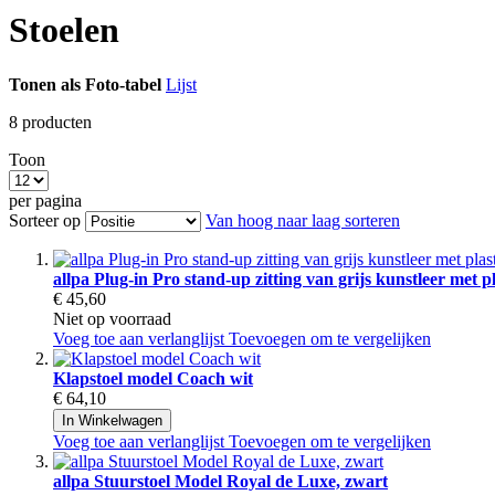
Stoelen
Tonen als
Foto-tabel
Lijst
8
producten
Toon
per pagina
Sorteer op
Van hoog naar laag sorteren
allpa Plug-in Pro stand-up zitting van grijs kunstleer met pl
€ 45,60
Niet op voorraad
Voeg toe aan verlanglijst
Toevoegen om te vergelijken
Klapstoel model Coach wit
€ 64,10
In Winkelwagen
Voeg toe aan verlanglijst
Toevoegen om te vergelijken
allpa Stuurstoel Model Royal de Luxe, zwart