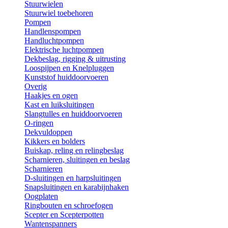
Stuurwielen
Stuurwiel toebehoren
Pompen
Handlenspompen
Handluchtpompen
Elektrische luchtpompen
Dekbeslag, rigging & uitrusting
Loospijpen en Knelpluggen
Kunststof huiddoorvoeren
Overig
Haakjes en ogen
Kast en luiksluitingen
Slangtulles en huiddoorvoeren
O-ringen
Dekvuldoppen
Kikkers en bolders
Buiskap, reling en relingbeslag
Scharnieren, sluitingen en beslag
Scharnieren
D-sluitingen en harpsluitingen
Snapsluitingen en karabijnhaken
Oogplaten
Ringbouten en schroefogen
Scepter en Scepterpotten
Wantenspanners