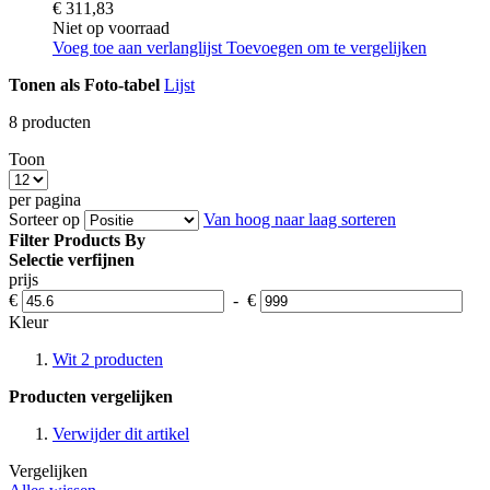
€ 311,83
Niet op voorraad
Voeg toe aan verlanglijst
Toevoegen om te vergelijken
Tonen als
Foto-tabel
Lijst
8
producten
Toon
per pagina
Sorteer op
Van hoog naar laag sorteren
Filter Products By
Selectie verfijnen
prijs
€
-
€
Kleur
Wit
2
producten
Producten vergelijken
Verwijder dit artikel
Vergelijken