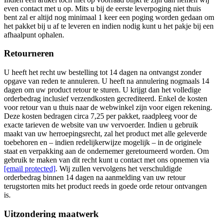
even contact met u op. Mits u bij de eerste leverpoging niet thuis
bent zal er altijd nog minimaal 1 keer een poging worden gedaan om
het pakket bij u af te leveren en indien nodig kunt u het pakje bij een
afhaalpunt ophalen.
Retourneren
U heeft het recht uw bestelling tot 14 dagen na ontvangst zonder
opgave van reden te annuleren. U heeft na annulering nogmaals 14
dagen om uw product retour te sturen. U krijgt dan het volledige
orderbedrag inclusief verzendkosten gecrediteerd. Enkel de kosten
voor retour van u thuis naar de webwinkel zijn voor eigen rekening.
Deze kosten bedragen circa 7,25 per pakket, raadpleeg voor de
exacte tarieven de website van uw vervoerder. Indien u gebruik
maakt van uw herroepingsrecht, zal het product met alle geleverde
toebehoren en – indien redelijkerwijze mogelijk – in de originele
staat en verpakking aan de ondernemer geretourneerd worden. Om
gebruik te maken van dit recht kunt u contact met ons opnemen via
[email protected]
. Wij zullen vervolgens het verschuldigde
orderbedrag binnen 14 dagen na aanmelding van uw retour
terugstorten mits het product reeds in goede orde retour ontvangen
is.
Uitzondering maatwerk