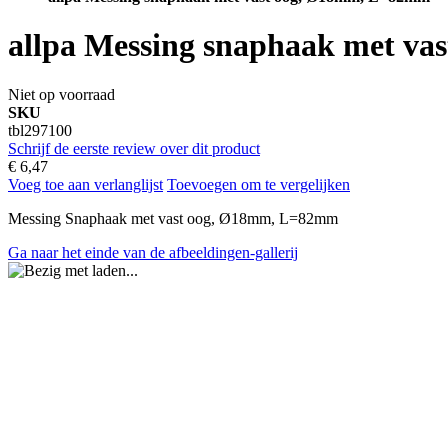
allpa Messing snaphaak met v
Niet op voorraad
SKU
tbl297100
Schrijf de eerste review over dit product
€ 6,47
Voeg toe aan verlanglijst
Toevoegen om te vergelijken
Messing Snaphaak met vast oog, Ø18mm, L=82mm
Ga naar het einde van de afbeeldingen-gallerij