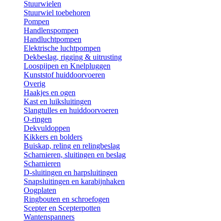
Stuurwielen
Stuurwiel toebehoren
Pompen
Handlenspompen
Handluchtpompen
Elektrische luchtpompen
Dekbeslag, rigging & uitrusting
Loospijpen en Knelpluggen
Kunststof huiddoorvoeren
Overig
Haakjes en ogen
Kast en luiksluitingen
Slangtulles en huiddoorvoeren
O-ringen
Dekvuldoppen
Kikkers en bolders
Buiskap, reling en relingbeslag
Scharnieren, sluitingen en beslag
Scharnieren
D-sluitingen en harpsluitingen
Snapsluitingen en karabijnhaken
Oogplaten
Ringbouten en schroefogen
Scepter en Scepterpotten
Wantenspanners