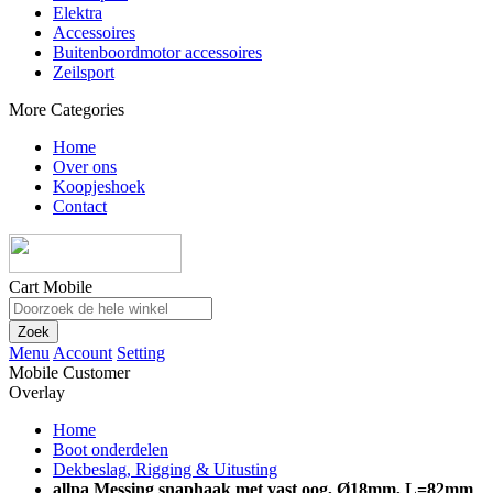
Elektra
Accessoires
Buitenboordmotor accessoires
Zeilsport
More Categories
Home
Over ons
Koopjeshoek
Contact
Cart Mobile
Zoek
Menu
Account
Setting
Mobile Customer
Overlay
Home
Boot onderdelen
Dekbeslag, Rigging & Uitusting
allpa Messing snaphaak met vast oog, Ø18mm, L=82mm