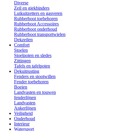
Diverse
Zeil en giekbinders
Luikuitzetters en gasveren
Rubberboot toebehoren
Rubberboot Accessoires
Rubberboot onderhoud
Rubberboot transportwielen
Dekzeilen
Comfort
Stoelen
Stoelpoten en sledes
Zittingen
Tafels en tafelpoten
Dekuitrusting
Fenders en stootwillen
Fender toebehoren
Boeien
Landvasten en touwen
fenderlijnen
Landvasten
Ankerlijnen
Veiligheid
Onderhoud
Interieur
Watersport