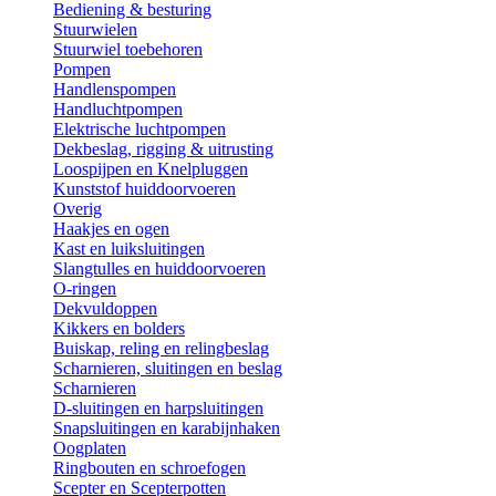
Bediening & besturing
Stuurwielen
Stuurwiel toebehoren
Pompen
Handlenspompen
Handluchtpompen
Elektrische luchtpompen
Dekbeslag, rigging & uitrusting
Loospijpen en Knelpluggen
Kunststof huiddoorvoeren
Overig
Haakjes en ogen
Kast en luiksluitingen
Slangtulles en huiddoorvoeren
O-ringen
Dekvuldoppen
Kikkers en bolders
Buiskap, reling en relingbeslag
Scharnieren, sluitingen en beslag
Scharnieren
D-sluitingen en harpsluitingen
Snapsluitingen en karabijnhaken
Oogplaten
Ringbouten en schroefogen
Scepter en Scepterpotten