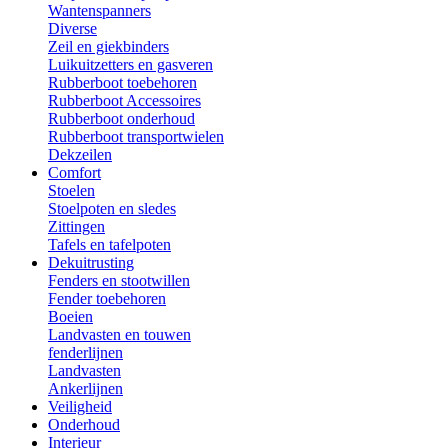
Wantenspanners
Diverse
Zeil en giekbinders
Luikuitzetters en gasveren
Rubberboot toebehoren
Rubberboot Accessoires
Rubberboot onderhoud
Rubberboot transportwielen
Dekzeilen
Comfort
Stoelen
Stoelpoten en sledes
Zittingen
Tafels en tafelpoten
Dekuitrusting
Fenders en stootwillen
Fender toebehoren
Boeien
Landvasten en touwen
fenderlijnen
Landvasten
Ankerlijnen
Veiligheid
Onderhoud
Interieur