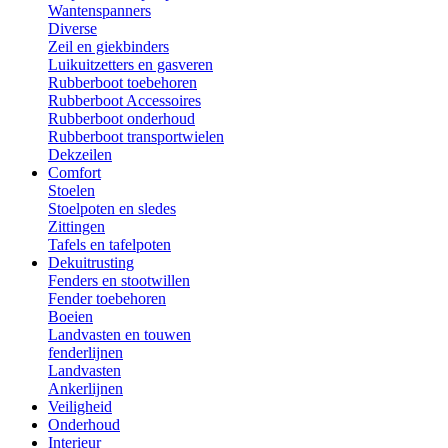
Wantenspanners
Diverse
Zeil en giekbinders
Luikuitzetters en gasveren
Rubberboot toebehoren
Rubberboot Accessoires
Rubberboot onderhoud
Rubberboot transportwielen
Dekzeilen
Comfort
Stoelen
Stoelpoten en sledes
Zittingen
Tafels en tafelpoten
Dekuitrusting
Fenders en stootwillen
Fender toebehoren
Boeien
Landvasten en touwen
fenderlijnen
Landvasten
Ankerlijnen
Veiligheid
Onderhoud
Interieur