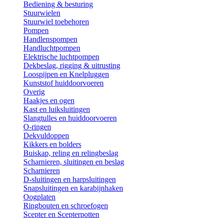
Bediening & besturing
Stuurwielen
Stuurwiel toebehoren
Pompen
Handlenspompen
Handluchtpompen
Elektrische luchtpompen
Dekbeslag, rigging & uitrusting
Loospijpen en Knelpluggen
Kunststof huiddoorvoeren
Overig
Haakjes en ogen
Kast en luiksluitingen
Slangtulles en huiddoorvoeren
O-ringen
Dekvuldoppen
Kikkers en bolders
Buiskap, reling en relingbeslag
Scharnieren, sluitingen en beslag
Scharnieren
D-sluitingen en harpsluitingen
Snapsluitingen en karabijnhaken
Oogplaten
Ringbouten en schroefogen
Scepter en Scepterpotten