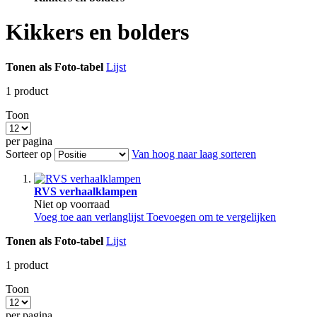
Kikkers en bolders
Tonen als
Foto-tabel
Lijst
1
product
Toon
per pagina
Sorteer op
Van hoog naar laag sorteren
RVS verhaalklampen
Niet op voorraad
Voeg toe aan verlanglijst
Toevoegen om te vergelijken
Tonen als
Foto-tabel
Lijst
1
product
Toon
per pagina