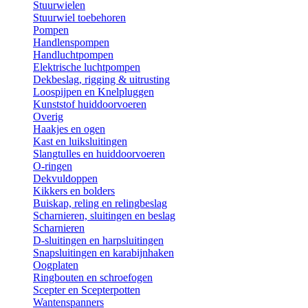
Stuurwielen
Stuurwiel toebehoren
Pompen
Handlenspompen
Handluchtpompen
Elektrische luchtpompen
Dekbeslag, rigging & uitrusting
Loospijpen en Knelpluggen
Kunststof huiddoorvoeren
Overig
Haakjes en ogen
Kast en luiksluitingen
Slangtulles en huiddoorvoeren
O-ringen
Dekvuldoppen
Kikkers en bolders
Buiskap, reling en relingbeslag
Scharnieren, sluitingen en beslag
Scharnieren
D-sluitingen en harpsluitingen
Snapsluitingen en karabijnhaken
Oogplaten
Ringbouten en schroefogen
Scepter en Scepterpotten
Wantenspanners