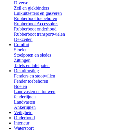
Diverse
Zeil en giekbinders
Luikuitzetters en gasveren
Rubberboot toebehoren
Rubberboot Accessoires
Rubberboot onderhoud
Rubberboot transportwielen
Dekzeilen
Comfort
Stoelen
Stoelpoten en sledes
Zittingen
Tafels en tafelpoten
Dekuitrusting
Fenders en stootwillen
Fender toebehoren
Boeien
Landvasten en touwen
fenderlijnen
Landvasten
Ankerlijnen
Veiligheid
Onderhoud
Interieur
Watersport