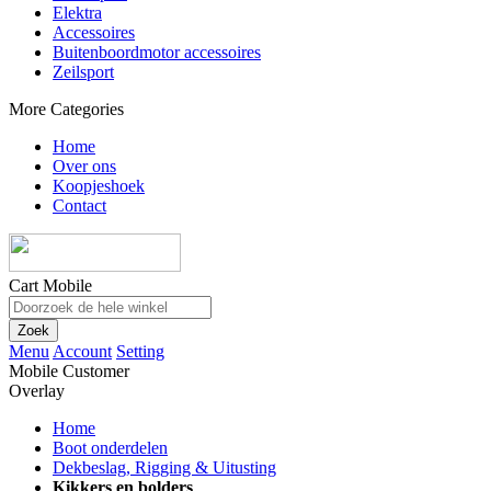
Elektra
Accessoires
Buitenboordmotor accessoires
Zeilsport
More Categories
Home
Over ons
Koopjeshoek
Contact
Cart Mobile
Zoek
Menu
Account
Setting
Mobile Customer
Overlay
Home
Boot onderdelen
Dekbeslag, Rigging & Uitusting
Kikkers en bolders