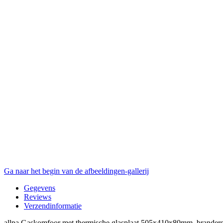
Ga naar het begin van de afbeeldingen-gallerij
Gegevens
Reviews
Verzendinformatie
allpa Gaskomfoor met thermische glasplaat 505x410x80mm, branders: