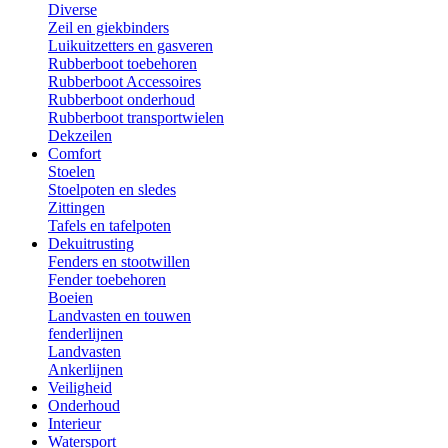
Diverse
Zeil en giekbinders
Luikuitzetters en gasveren
Rubberboot toebehoren
Rubberboot Accessoires
Rubberboot onderhoud
Rubberboot transportwielen
Dekzeilen
Comfort
Stoelen
Stoelpoten en sledes
Zittingen
Tafels en tafelpoten
Dekuitrusting
Fenders en stootwillen
Fender toebehoren
Boeien
Landvasten en touwen
fenderlijnen
Landvasten
Ankerlijnen
Veiligheid
Onderhoud
Interieur
Watersport