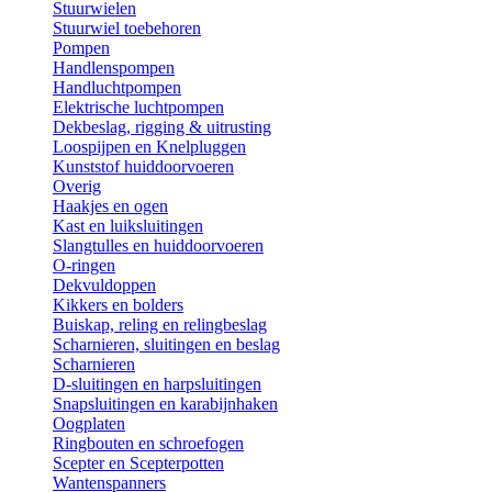
Stuurwielen
Stuurwiel toebehoren
Pompen
Handlenspompen
Handluchtpompen
Elektrische luchtpompen
Dekbeslag, rigging & uitrusting
Loospijpen en Knelpluggen
Kunststof huiddoorvoeren
Overig
Haakjes en ogen
Kast en luiksluitingen
Slangtulles en huiddoorvoeren
O-ringen
Dekvuldoppen
Kikkers en bolders
Buiskap, reling en relingbeslag
Scharnieren, sluitingen en beslag
Scharnieren
D-sluitingen en harpsluitingen
Snapsluitingen en karabijnhaken
Oogplaten
Ringbouten en schroefogen
Scepter en Scepterpotten
Wantenspanners