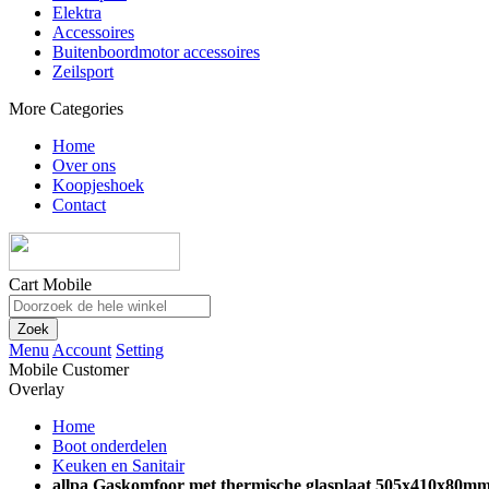
Elektra
Accessoires
Buitenboordmotor accessoires
Zeilsport
More Categories
Home
Over ons
Koopjeshoek
Contact
Cart Mobile
Zoek
Menu
Account
Setting
Mobile Customer
Overlay
Home
Boot onderdelen
Keuken en Sanitair
allpa Gaskomfoor met thermische glasplaat 505x410x80mm,b