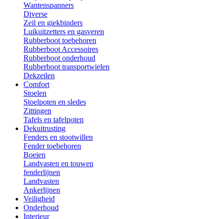
Wantenspanners
Diverse
Zeil en giekbinders
Luikuitzetters en gasveren
Rubberboot toebehoren
Rubberboot Accessoires
Rubberboot onderhoud
Rubberboot transportwielen
Dekzeilen
Comfort
Stoelen
Stoelpoten en sledes
Zittingen
Tafels en tafelpoten
Dekuitrusting
Fenders en stootwillen
Fender toebehoren
Boeien
Landvasten en touwen
fenderlijnen
Landvasten
Ankerlijnen
Veiligheid
Onderhoud
Interieur