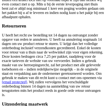
even contact met u op. Mits u bij de eerste leverpoging niet thuis
bent zal er altijd nog minimaal 1 keer een poging worden gedaan om
het pakket bij u af te leveren en indien nodig kunt u het pakje bij een
afhaalpunt ophalen.
Retourneren
U heeft het recht uw bestelling tot 14 dagen na ontvangst zonder
opgave van reden te annuleren. U heeft na annulering nogmaals 14
dagen om uw product retour te sturen. U krijgt dan het volledige
orderbedrag inclusief verzendkosten gecrediteerd. Enkel de kosten
voor retour van u thuis naar de webwinkel zijn voor eigen rekening.
Deze kosten bedragen circa 7,25 per pakket, raadpleeg voor de
exacte tarieven de website van uw vervoerder. Indien u gebruik
maakt van uw herroepingsrecht, zal het product met alle geleverde
toebehoren en – indien redelijkerwijze mogelijk – in de originele
staat en verpakking aan de ondernemer geretourneerd worden. Om
gebruik te maken van dit recht kunt u contact met ons opnemen via
[email protected]
. Wij zullen vervolgens het verschuldigde
orderbedrag binnen 14 dagen na aanmelding van uw retour
terugstorten mits het product reeds in goede orde retour ontvangen
is.
Uitzondering maatwerk