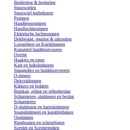
Bediening & besturing
Stuurwielen
Stuurwiel toebehoren
Pompen
Handlenspompen
Handluchtpompen
Elektrische luchtpompen
Dekbeslag, rigging & uitrusting
Loospijpen en Knelpluggen
Kunststof huiddoorvoeren
Overig
Haakjes en ogen
Kast en luiksluitingen
Slangtulles en huiddoorvoeren
O-ringen
Dekvuldoppen
Kikkers en bolders
Buiskap, reling en relingbeslag
Scharnieren, sluitingen en beslag
Scharnieren
D-sluitingen en harpsluitingen
Snapsluitingen en karabijnhaken
Oogplaten
Ringbouten en schroefogen
Scepter en Scepterpotten