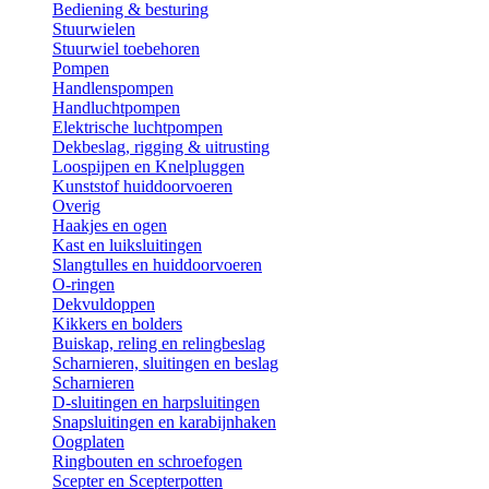
Bediening & besturing
Stuurwielen
Stuurwiel toebehoren
Pompen
Handlenspompen
Handluchtpompen
Elektrische luchtpompen
Dekbeslag, rigging & uitrusting
Loospijpen en Knelpluggen
Kunststof huiddoorvoeren
Overig
Haakjes en ogen
Kast en luiksluitingen
Slangtulles en huiddoorvoeren
O-ringen
Dekvuldoppen
Kikkers en bolders
Buiskap, reling en relingbeslag
Scharnieren, sluitingen en beslag
Scharnieren
D-sluitingen en harpsluitingen
Snapsluitingen en karabijnhaken
Oogplaten
Ringbouten en schroefogen
Scepter en Scepterpotten