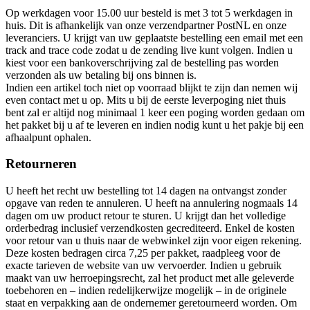
Op werkdagen voor 15.00 uur besteld is met 3 tot 5 werkdagen in
huis. Dit is afhankelijk van onze verzendpartner PostNL en onze
leveranciers. U krijgt van uw geplaatste bestelling een email met een
track and trace code zodat u de zending live kunt volgen. Indien u
kiest voor een bankoverschrijving zal de bestelling pas worden
verzonden als uw betaling bij ons binnen is.
Indien een artikel toch niet op voorraad blijkt te zijn dan nemen wij
even contact met u op. Mits u bij de eerste leverpoging niet thuis
bent zal er altijd nog minimaal 1 keer een poging worden gedaan om
het pakket bij u af te leveren en indien nodig kunt u het pakje bij een
afhaalpunt ophalen.
Retourneren
U heeft het recht uw bestelling tot 14 dagen na ontvangst zonder
opgave van reden te annuleren. U heeft na annulering nogmaals 14
dagen om uw product retour te sturen. U krijgt dan het volledige
orderbedrag inclusief verzendkosten gecrediteerd. Enkel de kosten
voor retour van u thuis naar de webwinkel zijn voor eigen rekening.
Deze kosten bedragen circa 7,25 per pakket, raadpleeg voor de
exacte tarieven de website van uw vervoerder. Indien u gebruik
maakt van uw herroepingsrecht, zal het product met alle geleverde
toebehoren en – indien redelijkerwijze mogelijk – in de originele
staat en verpakking aan de ondernemer geretourneerd worden. Om