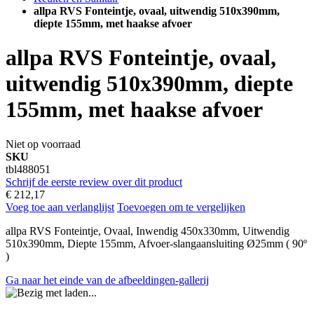
allpa RVS Fonteintje, ovaal, uitwendig 510x390mm,
diepte 155mm, met haakse afvoer
allpa RVS Fonteintje, ovaal,
uitwendig 510x390mm, diepte
155mm, met haakse afvoer
Niet op voorraad
SKU
tbl488051
Schrijf de eerste review over dit product
€ 212,17
Voeg toe aan verlanglijst
Toevoegen om te vergelijken
allpa RVS Fonteintje, Ovaal, Inwendig 450x330mm, Uitwendig
510x390mm, Diepte 155mm, Afvoer-slangaansluiting Ø25mm ( 90º
)
Ga naar het einde van de afbeeldingen-gallerij