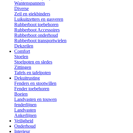
Wantenspanners
Diverse
Zeil en giekbinders
Luikuitzetters en gasveren
Rubberboot toebehoren
Rubberboot Accessoires
Rubberboot onderhoud
Rubberboot transportwielen
Dekzeilen
Comfort
Stoelen
Stoelpoten en sledes
Zittingen
Tafels en tafelpoten
Dekuitrusting
Fenders en stootwillen
Fender toebehoren
Boeien
Landvasten en touwen
fenderlijnen
Landvasten
Ankerlijnen
Veiligheid
Onderhoud
Interieur