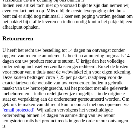
Indien een artikel toch niet op voorraad blijkt te zijn dan nemen wij
even contact met u op. Mits u bij de eerste leverpoging niet thuis
bent zal er altijd nog minimaal 1 keer een poging worden gedaan om
het pakket bij u af te leveren en indien nodig kunt u het pakje bij een
afhaalpunt ophalen.
Retourneren
U heeft het recht uw bestelling tot 14 dagen na ontvangst zonder
opgave van reden te annuleren. U heeft na annulering nogmaals 14
dagen om uw product retour te sturen. U krijgt dan het volledige
orderbedrag inclusief verzendkosten gecrediteerd. Enkel de kosten
voor retour van u thuis naar de webwinkel zijn voor eigen rekening.
Deze kosten bedragen circa 7,25 per pakket, raadpleeg voor de
exacte tarieven de website van uw vervoerder. Indien u gebruik
maakt van uw herroepingsrecht, zal het product met alle geleverde
toebehoren en – indien redelijkerwijze mogelijk – in de originele
staat en verpakking aan de ondernemer geretourneerd worden. Om
gebruik te maken van dit recht kunt u contact met ons opnemen via
[email protected]
. Wij zullen vervolgens het verschuldigde
orderbedrag binnen 14 dagen na aanmelding van uw retour
terugstorten mits het product reeds in goede orde retour ontvangen
is.