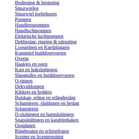
Bediening & besturing
Stuurwielen
Stuurwiel toebehoren
Pompen
Handlenspompen
Handluchtpompen
Elektrische luchtpompen
Dekbeslag, rigging & uitrusting
Loospijpen en Knelpluggen
Kunststof huiddoorvoeren
Overig
Haakjes en ogen
Kast en luiksluitingen
Slangtulles en huiddoorvoeren
O-ringen
Dekvuldoppen
Kikkers en bolders
Buiskap, reling en relingbeslag
Scharnieren, sluitingen en beslag
Scharnieren
D-sluitingen en harpsluitingen
Snapsluitingen en karabijnhaken
Oogplaten
Ringbouten en schroefogen
Scepter en Scepterpotten