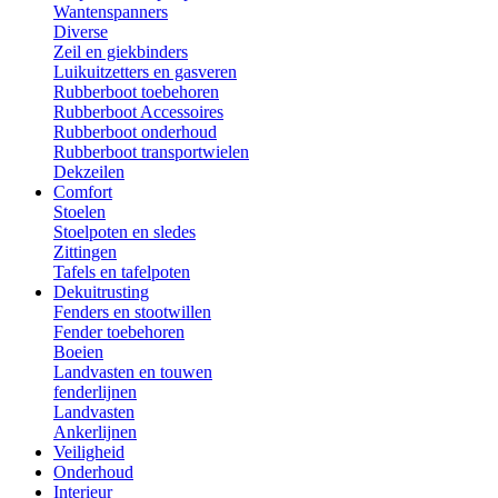
Wantenspanners
Diverse
Zeil en giekbinders
Luikuitzetters en gasveren
Rubberboot toebehoren
Rubberboot Accessoires
Rubberboot onderhoud
Rubberboot transportwielen
Dekzeilen
Comfort
Stoelen
Stoelpoten en sledes
Zittingen
Tafels en tafelpoten
Dekuitrusting
Fenders en stootwillen
Fender toebehoren
Boeien
Landvasten en touwen
fenderlijnen
Landvasten
Ankerlijnen
Veiligheid
Onderhoud
Interieur