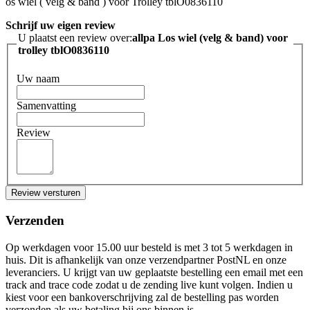
os wiel ( velg & band ) voor Trolley tblO0836110
Schrijf uw eigen review
U plaatst een review over:
allpa Los wiel (velg & band) voor
trolley tblO0836110
Uw naam
Samenvatting
Review
Review versturen
Verzenden
Op werkdagen voor 15.00 uur besteld is met 3 tot 5 werkdagen in
huis. Dit is afhankelijk van onze verzendpartner PostNL en onze
leveranciers. U krijgt van uw geplaatste bestelling een email met een
track and trace code zodat u de zending live kunt volgen. Indien u
kiest voor een bankoverschrijving zal de bestelling pas worden
verzonden als uw betaling bij ons binnen is.