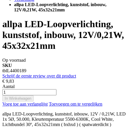
allpa LED-Loopverlichting, kunststof, inbouw,
12V/0,21W, 45x32x21mm
allpa LED-Loopverlichting,
kunststof, inbouw, 12V/0,21W,
45x32x21mm
Op voorraad
SKU
tblL4400189
Schrijf de eerste review over dit product
€ 9,83
Aantal
In Winkelwagen
Voeg toe aan verlanglijst
Toevoegen om te vergelijken
allpa LED-Loopverlichting, kunststof, inbouw, 12V / 0,21W, LED
1x 5Ø, 50.000, Kleurtemperatuur 5500-6300K, Cool White,
Lichtbundel 30º, 45x32x21mm ( bxhxd ) ( spatwaterdicht )