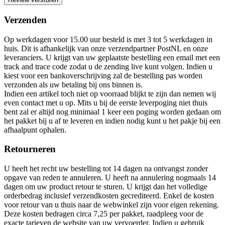
Verzenden
Op werkdagen voor 15.00 uur besteld is met 3 tot 5 werkdagen in
huis. Dit is afhankelijk van onze verzendpartner PostNL en onze
leveranciers. U krijgt van uw geplaatste bestelling een email met een
track and trace code zodat u de zending live kunt volgen. Indien u
kiest voor een bankoverschrijving zal de bestelling pas worden
verzonden als uw betaling bij ons binnen is.
Indien een artikel toch niet op voorraad blijkt te zijn dan nemen wij
even contact met u op. Mits u bij de eerste leverpoging niet thuis
bent zal er altijd nog minimaal 1 keer een poging worden gedaan om
het pakket bij u af te leveren en indien nodig kunt u het pakje bij een
afhaalpunt ophalen.
Retourneren
U heeft het recht uw bestelling tot 14 dagen na ontvangst zonder
opgave van reden te annuleren. U heeft na annulering nogmaals 14
dagen om uw product retour te sturen. U krijgt dan het volledige
orderbedrag inclusief verzendkosten gecrediteerd. Enkel de kosten
voor retour van u thuis naar de webwinkel zijn voor eigen rekening.
Deze kosten bedragen circa 7,25 per pakket, raadpleeg voor de
exacte tarieven de website van uw vervoerder. Indien u gebruik