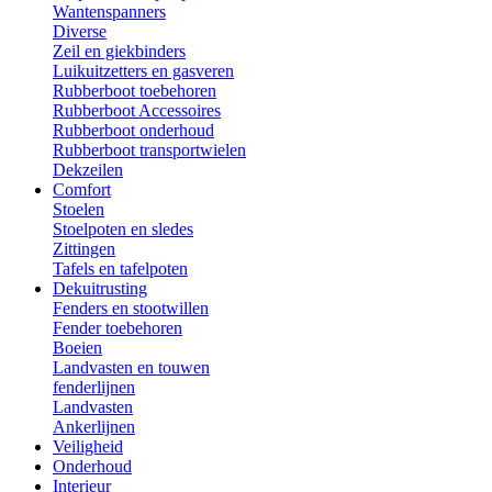
Wantenspanners
Diverse
Zeil en giekbinders
Luikuitzetters en gasveren
Rubberboot toebehoren
Rubberboot Accessoires
Rubberboot onderhoud
Rubberboot transportwielen
Dekzeilen
Comfort
Stoelen
Stoelpoten en sledes
Zittingen
Tafels en tafelpoten
Dekuitrusting
Fenders en stootwillen
Fender toebehoren
Boeien
Landvasten en touwen
fenderlijnen
Landvasten
Ankerlijnen
Veiligheid
Onderhoud
Interieur