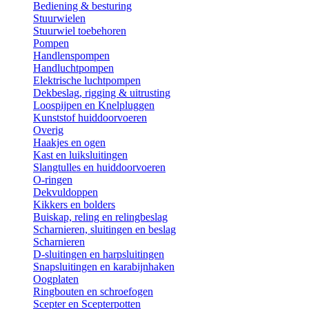
Bediening & besturing
Stuurwielen
Stuurwiel toebehoren
Pompen
Handlenspompen
Handluchtpompen
Elektrische luchtpompen
Dekbeslag, rigging & uitrusting
Loospijpen en Knelpluggen
Kunststof huiddoorvoeren
Overig
Haakjes en ogen
Kast en luiksluitingen
Slangtulles en huiddoorvoeren
O-ringen
Dekvuldoppen
Kikkers en bolders
Buiskap, reling en relingbeslag
Scharnieren, sluitingen en beslag
Scharnieren
D-sluitingen en harpsluitingen
Snapsluitingen en karabijnhaken
Oogplaten
Ringbouten en schroefogen
Scepter en Scepterpotten