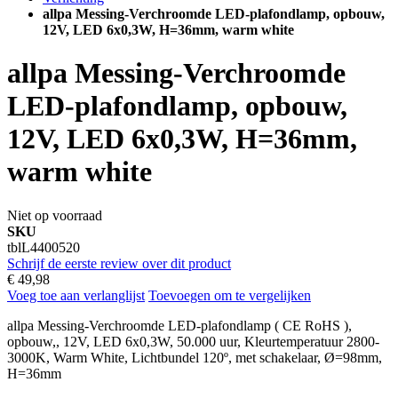
allpa Messing-Verchroomde LED-plafondlamp, opbouw,
12V, LED 6x0,3W, H=36mm, warm white
allpa Messing-Verchroomde
LED-plafondlamp, opbouw,
12V, LED 6x0,3W, H=36mm,
warm white
Niet op voorraad
SKU
tblL4400520
Schrijf de eerste review over dit product
€ 49,98
Voeg toe aan verlanglijst
Toevoegen om te vergelijken
allpa Messing-Verchroomde LED-plafondlamp ( CE RoHS ),
opbouw,, 12V, LED 6x0,3W, 50.000 uur, Kleurtemperatuur 2800-
3000K, Warm White, Lichtbundel 120º, met schakelaar, Ø=98mm,
H=36mm