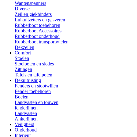
Wantenspanners
Diverse
Zeil en giekbinders
Luikuitzetters en gasveren
Rubberboot toebehoren
Rubberboot Accessoires
Rubberboot onderhoud
Rubberboot transportwielen
Dekzeilen
Comfort
Stoelen
Stoelpoten en sledes
Zittingen
Tafels en tafelpoten
Dekuitrusting
Fenders en stootwillen
Fender toebehoren
Boeien
Landvasten en touwen
fenderlijnen
Landvasten
Ankerlijnen
Veiligheid
Onderhoud
Interieur