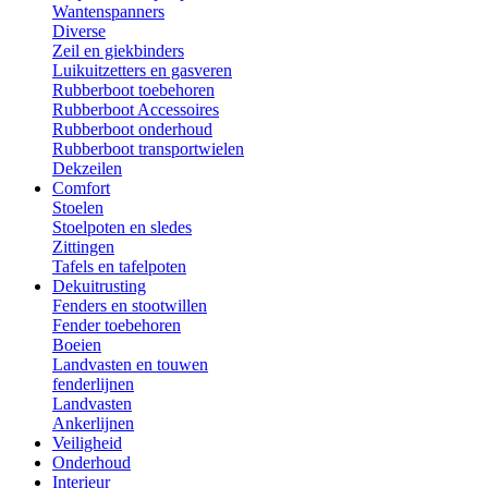
Wantenspanners
Diverse
Zeil en giekbinders
Luikuitzetters en gasveren
Rubberboot toebehoren
Rubberboot Accessoires
Rubberboot onderhoud
Rubberboot transportwielen
Dekzeilen
Comfort
Stoelen
Stoelpoten en sledes
Zittingen
Tafels en tafelpoten
Dekuitrusting
Fenders en stootwillen
Fender toebehoren
Boeien
Landvasten en touwen
fenderlijnen
Landvasten
Ankerlijnen
Veiligheid
Onderhoud
Interieur