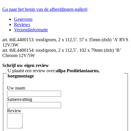
Ga naar het begin van de afbeeldingen-gallerij
Gegevens
Reviews
Verzendinformatie
art. tblL4400153: rood/groen, 2 x 112,5˚. 57 x 35mm (dxh) ‘A’ RVS
12V/3W
art. tblL4400154: rood/groen, 2 x 112,5˚. 102 x 79mm (dxh) ‘B’
Chroom 12V/5W
Schrijf uw eigen review
U plaatst een review over:
allpa Positielantaarns,
boegmontage
Uw naam
Samenvatting
Review