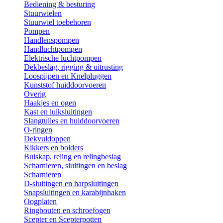
Bediening & besturing
Stuurwielen
Stuurwiel toebehoren
Pompen
Handlenspompen
Handluchtpompen
Elektrische luchtpompen
Dekbeslag, rigging & uitrusting
Loospijpen en Knelpluggen
Kunststof huiddoorvoeren
Overig
Haakjes en ogen
Kast en luiksluitingen
Slangtulles en huiddoorvoeren
O-ringen
Dekvuldoppen
Kikkers en bolders
Buiskap, reling en relingbeslag
Scharnieren, sluitingen en beslag
Scharnieren
D-sluitingen en harpsluitingen
Snapsluitingen en karabijnhaken
Oogplaten
Ringbouten en schroefogen
Scepter en Scepterpotten