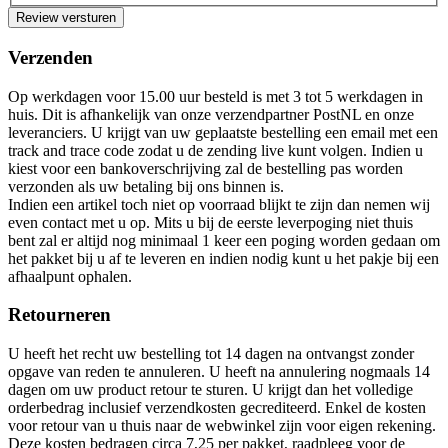
Review versturen
Verzenden
Op werkdagen voor 15.00 uur besteld is met 3 tot 5 werkdagen in
huis. Dit is afhankelijk van onze verzendpartner PostNL en onze
leveranciers. U krijgt van uw geplaatste bestelling een email met een
track and trace code zodat u de zending live kunt volgen. Indien u
kiest voor een bankoverschrijving zal de bestelling pas worden
verzonden als uw betaling bij ons binnen is.
Indien een artikel toch niet op voorraad blijkt te zijn dan nemen wij
even contact met u op. Mits u bij de eerste leverpoging niet thuis
bent zal er altijd nog minimaal 1 keer een poging worden gedaan om
het pakket bij u af te leveren en indien nodig kunt u het pakje bij een
afhaalpunt ophalen.
Retourneren
U heeft het recht uw bestelling tot 14 dagen na ontvangst zonder
opgave van reden te annuleren. U heeft na annulering nogmaals 14
dagen om uw product retour te sturen. U krijgt dan het volledige
orderbedrag inclusief verzendkosten gecrediteerd. Enkel de kosten
voor retour van u thuis naar de webwinkel zijn voor eigen rekening.
Deze kosten bedragen circa 7,25 per pakket, raadpleeg voor de