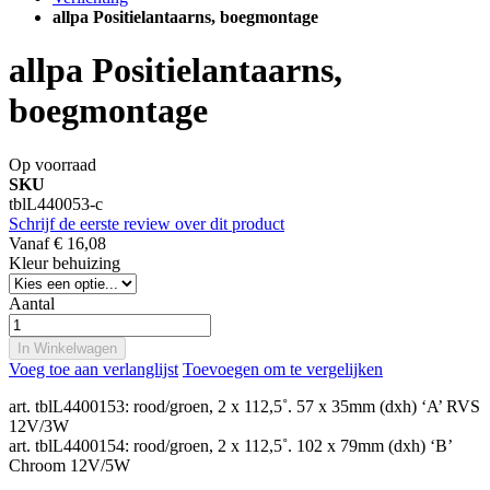
allpa Positielantaarns, boegmontage
allpa Positielantaarns,
boegmontage
Op voorraad
SKU
tblL440053-c
Schrijf de eerste review over dit product
Vanaf
€ 16,08
Kleur behuizing
Aantal
In Winkelwagen
Voeg toe aan verlanglijst
Toevoegen om te vergelijken
art. tblL4400153: rood/groen, 2 x 112,5˚. 57 x 35mm (dxh) ‘A’ RVS
12V/3W
art. tblL4400154: rood/groen, 2 x 112,5˚. 102 x 79mm (dxh) ‘B’
Chroom 12V/5W