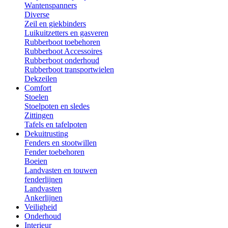
Wantenspanners
Diverse
Zeil en giekbinders
Luikuitzetters en gasveren
Rubberboot toebehoren
Rubberboot Accessoires
Rubberboot onderhoud
Rubberboot transportwielen
Dekzeilen
Comfort
Stoelen
Stoelpoten en sledes
Zittingen
Tafels en tafelpoten
Dekuitrusting
Fenders en stootwillen
Fender toebehoren
Boeien
Landvasten en touwen
fenderlijnen
Landvasten
Ankerlijnen
Veiligheid
Onderhoud
Interieur