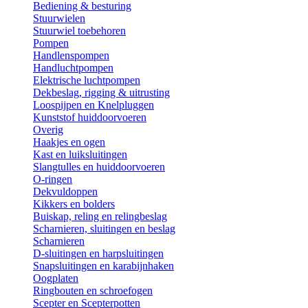
Bediening & besturing
Stuurwielen
Stuurwiel toebehoren
Pompen
Handlenspompen
Handluchtpompen
Elektrische luchtpompen
Dekbeslag, rigging & uitrusting
Loospijpen en Knelpluggen
Kunststof huiddoorvoeren
Overig
Haakjes en ogen
Kast en luiksluitingen
Slangtulles en huiddoorvoeren
O-ringen
Dekvuldoppen
Kikkers en bolders
Buiskap, reling en relingbeslag
Scharnieren, sluitingen en beslag
Scharnieren
D-sluitingen en harpsluitingen
Snapsluitingen en karabijnhaken
Oogplaten
Ringbouten en schroefogen
Scepter en Scepterpotten