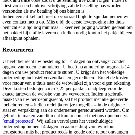
track and trace code zodat u de zending live kunt volgen. Indien u
kiest voor een bankoverschrijving zal de bestelling pas worden
verzonden als uw betaling bij ons binnen is.
Indien een artikel toch niet op voorraad blijkt te zijn dan nemen wij
even contact met u op. Mits u bij de eerste leverpoging niet thuis
bent zal er altijd nog minimaal 1 keer een poging worden gedaan om
het pakket bij u af te leveren en indien nodig kunt u het pakje bij een
afhaalpunt ophalen.
Retourneren
U heeft het recht uw bestelling tot 14 dagen na ontvangst zonder
opgave van reden te annuleren. U heeft na annulering nogmaals 14
dagen om uw product retour te sturen. U krijgt dan het volledige
orderbedrag inclusief verzendkosten gecrediteerd. Enkel de kosten
voor retour van u thuis naar de webwinkel zijn voor eigen rekening.
Deze kosten bedragen circa 7,25 per pakket, raadpleeg voor de
exacte tarieven de website van uw vervoerder. Indien u gebruik
maakt van uw herroepingsrecht, zal het product met alle geleverde
toebehoren en – indien redelijkerwijze mogelijk – in de originele
staat en verpakking aan de ondernemer geretourneerd worden. Om
gebruik te maken van dit recht kunt u contact met ons opnemen via
[email protected]
. Wij zullen vervolgens het verschuldigde
orderbedrag binnen 14 dagen na aanmelding van uw retour
terugstorten mits het product reeds in goede orde retour ontvangen