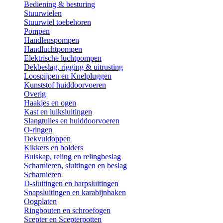
Bediening & besturing
Stuurwielen
Stuurwiel toebehoren
Pompen
Handlenspompen
Handluchtpompen
Elektrische luchtpompen
Dekbeslag, rigging & uitrusting
Loospijpen en Knelpluggen
Kunststof huiddoorvoeren
Overig
Haakjes en ogen
Kast en luiksluitingen
Slangtulles en huiddoorvoeren
O-ringen
Dekvuldoppen
Kikkers en bolders
Buiskap, reling en relingbeslag
Scharnieren, sluitingen en beslag
Scharnieren
D-sluitingen en harpsluitingen
Snapsluitingen en karabijnhaken
Oogplaten
Ringbouten en schroefogen
Scepter en Scepterpotten