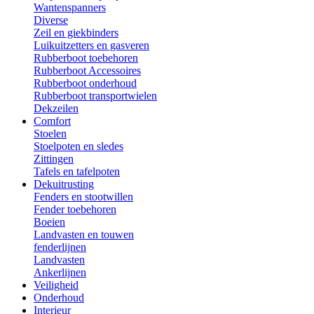
Wantenspanners
Diverse
Zeil en giekbinders
Luikuitzetters en gasveren
Rubberboot toebehoren
Rubberboot Accessoires
Rubberboot onderhoud
Rubberboot transportwielen
Dekzeilen
Comfort
Stoelen
Stoelpoten en sledes
Zittingen
Tafels en tafelpoten
Dekuitrusting
Fenders en stootwillen
Fender toebehoren
Boeien
Landvasten en touwen
fenderlijnen
Landvasten
Ankerlijnen
Veiligheid
Onderhoud
Interieur