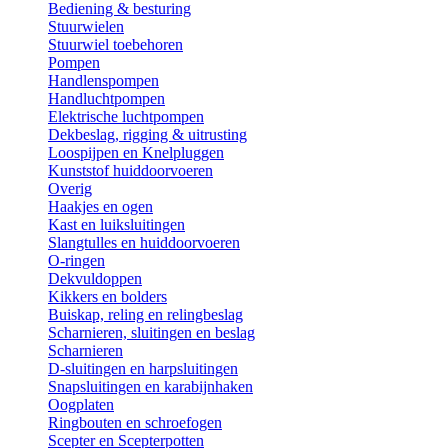
Bediening & besturing
Stuurwielen
Stuurwiel toebehoren
Pompen
Handlenspompen
Handluchtpompen
Elektrische luchtpompen
Dekbeslag, rigging & uitrusting
Loospijpen en Knelpluggen
Kunststof huiddoorvoeren
Overig
Haakjes en ogen
Kast en luiksluitingen
Slangtulles en huiddoorvoeren
O-ringen
Dekvuldoppen
Kikkers en bolders
Buiskap, reling en relingbeslag
Scharnieren, sluitingen en beslag
Scharnieren
D-sluitingen en harpsluitingen
Snapsluitingen en karabijnhaken
Oogplaten
Ringbouten en schroefogen
Scepter en Scepterpotten