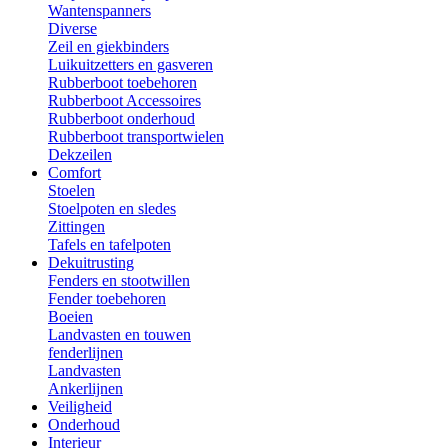
Wantenspanners
Diverse
Zeil en giekbinders
Luikuitzetters en gasveren
Rubberboot toebehoren
Rubberboot Accessoires
Rubberboot onderhoud
Rubberboot transportwielen
Dekzeilen
Comfort
Stoelen
Stoelpoten en sledes
Zittingen
Tafels en tafelpoten
Dekuitrusting
Fenders en stootwillen
Fender toebehoren
Boeien
Landvasten en touwen
fenderlijnen
Landvasten
Ankerlijnen
Veiligheid
Onderhoud
Interieur