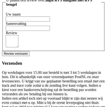
U plaatst een review over:
allpa RVS hangslot met RVS
beugel
Uw naam
Samenvatting
Review
Review versturen
Verzenden
Op werkdagen voor 15.00 uur besteld is met 3 tot 5 werkdagen in
huis. Dit is afhankelijk van onze verzendpartner PostNL en onze
leveranciers. U krijgt van uw geplaatste bestelling een email met een
track and trace code zodat u de zending live kunt volgen. Indien u
kiest voor een bankoverschrijving zal de bestelling pas worden
verzonden als uw betaling bij ons binnen is.
Indien een artikel toch niet op voorraad blijkt te zijn dan nemen wij
even contact met u op. Mits u bij de eerste leverpoging niet thuis
bent zal er altijd nog minimaal 1 keer een poging worden gedaan om