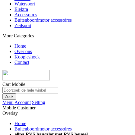
Watersport
Elektra
Accessoires
Buitenboordmotor accessoires
Zeilsport
More Categories
Home
Over ons
Koopjeshoek
Contact
Cart Mobile
Zoek
Menu
Account
Setting
Mobile Customer
Overlay
Home
Buitenboordmotor accessoires
allpa RVS hangslot met RVS beugel