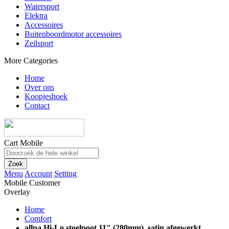
Watersport
Elektra
Accessoires
Buitenboordmotor accessoires
Zeilsport
More Categories
Home
Over ons
Koopjeshoek
Contact
Cart Mobile
Zoek
Menu
Account
Setting
Mobile Customer
Overlay
Home
Comfort
allpa Hi-Lo stoelpoot 11" (280mm), satin afgewerkt