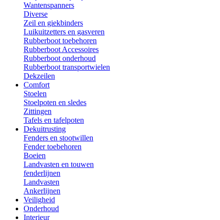
Wantenspanners
Diverse
Zeil en giekbinders
Luikuitzetters en gasveren
Rubberboot toebehoren
Rubberboot Accessoires
Rubberboot onderhoud
Rubberboot transportwielen
Dekzeilen
Comfort
Stoelen
Stoelpoten en sledes
Zittingen
Tafels en tafelpoten
Dekuitrusting
Fenders en stootwillen
Fender toebehoren
Boeien
Landvasten en touwen
fenderlijnen
Landvasten
Ankerlijnen
Veiligheid
Onderhoud
Interieur