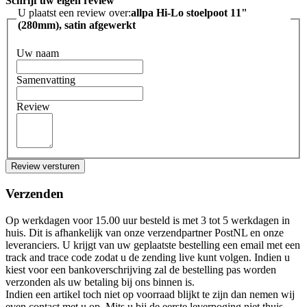
Schrijf uw eigen review
U plaatst een review over:
allpa Hi-Lo stoelpoot 11"
(280mm), satin afgewerkt
Uw naam
Samenvatting
Review
Review versturen
Verzenden
Op werkdagen voor 15.00 uur besteld is met 3 tot 5 werkdagen in
huis. Dit is afhankelijk van onze verzendpartner PostNL en onze
leveranciers. U krijgt van uw geplaatste bestelling een email met een
track and trace code zodat u de zending live kunt volgen. Indien u
kiest voor een bankoverschrijving zal de bestelling pas worden
verzonden als uw betaling bij ons binnen is.
Indien een artikel toch niet op voorraad blijkt te zijn dan nemen wij
even contact met u op. Mits u bij de eerste leverpoging niet thuis