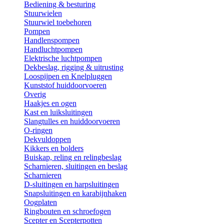
Bediening & besturing
Stuurwielen
Stuurwiel toebehoren
Pompen
Handlenspompen
Handluchtpompen
Elektrische luchtpompen
Dekbeslag, rigging & uitrusting
Loospijpen en Knelpluggen
Kunststof huiddoorvoeren
Overig
Haakjes en ogen
Kast en luiksluitingen
Slangtulles en huiddoorvoeren
O-ringen
Dekvuldoppen
Kikkers en bolders
Buiskap, reling en relingbeslag
Scharnieren, sluitingen en beslag
Scharnieren
D-sluitingen en harpsluitingen
Snapsluitingen en karabijnhaken
Oogplaten
Ringbouten en schroefogen
Scepter en Scepterpotten