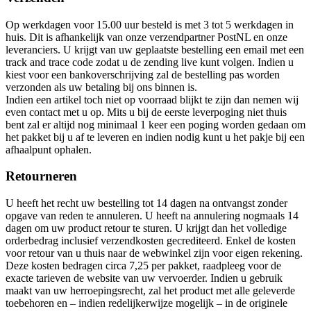
Op werkdagen voor 15.00 uur besteld is met 3 tot 5 werkdagen in
huis. Dit is afhankelijk van onze verzendpartner PostNL en onze
leveranciers. U krijgt van uw geplaatste bestelling een email met een
track and trace code zodat u de zending live kunt volgen. Indien u
kiest voor een bankoverschrijving zal de bestelling pas worden
verzonden als uw betaling bij ons binnen is.
Indien een artikel toch niet op voorraad blijkt te zijn dan nemen wij
even contact met u op. Mits u bij de eerste leverpoging niet thuis
bent zal er altijd nog minimaal 1 keer een poging worden gedaan om
het pakket bij u af te leveren en indien nodig kunt u het pakje bij een
afhaalpunt ophalen.
Retourneren
U heeft het recht uw bestelling tot 14 dagen na ontvangst zonder
opgave van reden te annuleren. U heeft na annulering nogmaals 14
dagen om uw product retour te sturen. U krijgt dan het volledige
orderbedrag inclusief verzendkosten gecrediteerd. Enkel de kosten
voor retour van u thuis naar de webwinkel zijn voor eigen rekening.
Deze kosten bedragen circa 7,25 per pakket, raadpleeg voor de
exacte tarieven de website van uw vervoerder. Indien u gebruik
maakt van uw herroepingsrecht, zal het product met alle geleverde
toebehoren en – indien redelijkerwijze mogelijk – in de originele