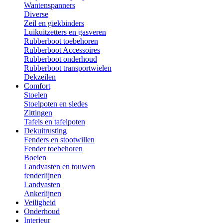
Wantenspanners
Diverse
Zeil en giekbinders
Luikuitzetters en gasveren
Rubberboot toebehoren
Rubberboot Accessoires
Rubberboot onderhoud
Rubberboot transportwielen
Dekzeilen
Comfort
Stoelen
Stoelpoten en sledes
Zittingen
Tafels en tafelpoten
Dekuitrusting
Fenders en stootwillen
Fender toebehoren
Boeien
Landvasten en touwen
fenderlijnen
Landvasten
Ankerlijnen
Veiligheid
Onderhoud
Interieur