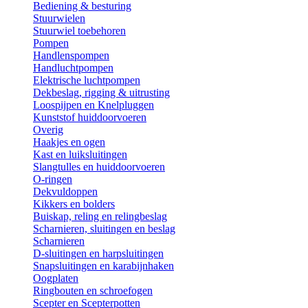
Bediening & besturing
Stuurwielen
Stuurwiel toebehoren
Pompen
Handlenspompen
Handluchtpompen
Elektrische luchtpompen
Dekbeslag, rigging & uitrusting
Loospijpen en Knelpluggen
Kunststof huiddoorvoeren
Overig
Haakjes en ogen
Kast en luiksluitingen
Slangtulles en huiddoorvoeren
O-ringen
Dekvuldoppen
Kikkers en bolders
Buiskap, reling en relingbeslag
Scharnieren, sluitingen en beslag
Scharnieren
D-sluitingen en harpsluitingen
Snapsluitingen en karabijnhaken
Oogplaten
Ringbouten en schroefogen
Scepter en Scepterpotten