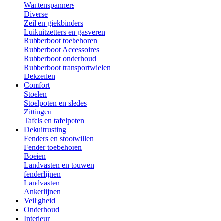
Wantenspanners
Diverse
Zeil en giekbinders
Luikuitzetters en gasveren
Rubberboot toebehoren
Rubberboot Accessoires
Rubberboot onderhoud
Rubberboot transportwielen
Dekzeilen
Comfort
Stoelen
Stoelpoten en sledes
Zittingen
Tafels en tafelpoten
Dekuitrusting
Fenders en stootwillen
Fender toebehoren
Boeien
Landvasten en touwen
fenderlijnen
Landvasten
Ankerlijnen
Veiligheid
Onderhoud
Interieur