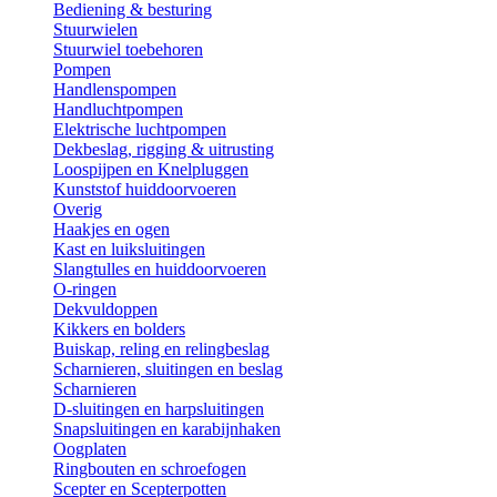
Bediening & besturing
Stuurwielen
Stuurwiel toebehoren
Pompen
Handlenspompen
Handluchtpompen
Elektrische luchtpompen
Dekbeslag, rigging & uitrusting
Loospijpen en Knelpluggen
Kunststof huiddoorvoeren
Overig
Haakjes en ogen
Kast en luiksluitingen
Slangtulles en huiddoorvoeren
O-ringen
Dekvuldoppen
Kikkers en bolders
Buiskap, reling en relingbeslag
Scharnieren, sluitingen en beslag
Scharnieren
D-sluitingen en harpsluitingen
Snapsluitingen en karabijnhaken
Oogplaten
Ringbouten en schroefogen
Scepter en Scepterpotten