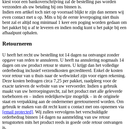
kiest voor een bankoverschrijving zal de bestelling pas worden
verzonden als uw betaling bij ons binnen is.
Indien een artikel toch niet op voorraad blijkt te zijn dan nemen wij
even contact met u op. Mits u bij de eerste leverpoging niet thuis
bent zal er altijd nog minimaal 1 keer een poging worden gedaan om
het pakket bij u af te leveren en indien nodig kunt u het pakje bij een
afhaalpunt ophalen.
Retourneren
U heeft het recht uw bestelling tot 14 dagen na ontvangst zonder
opgave van reden te annuleren. U heeft na annulering nogmaals 14
dagen om uw product retour te sturen. U krijgt dan het volledige
orderbedrag inclusief verzendkosten gecrediteerd. Enkel de kosten
voor retour van u thuis naar de webwinkel zijn voor eigen rekening.
Deze kosten bedragen circa 7,25 per pakket, raadpleeg voor de
exacte tarieven de website van uw vervoerder. Indien u gebruik
maakt van uw herroepingsrecht, zal het product met alle geleverde
toebehoren en – indien redelijkerwijze mogelijk – in de originele
staat en verpakking aan de ondernemer geretourneerd worden. Om
gebruik te maken van dit recht kunt u contact met ons opnemen via
[email protected]
. Wij zullen vervolgens het verschuldigde
orderbedrag binnen 14 dagen na aanmelding van uw retour
terugstorten mits het product reeds in goede orde retour ontvangen
is.