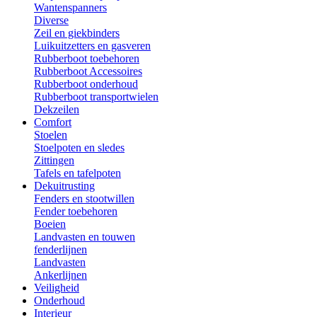
Wantenspanners
Diverse
Zeil en giekbinders
Luikuitzetters en gasveren
Rubberboot toebehoren
Rubberboot Accessoires
Rubberboot onderhoud
Rubberboot transportwielen
Dekzeilen
Comfort
Stoelen
Stoelpoten en sledes
Zittingen
Tafels en tafelpoten
Dekuitrusting
Fenders en stootwillen
Fender toebehoren
Boeien
Landvasten en touwen
fenderlijnen
Landvasten
Ankerlijnen
Veiligheid
Onderhoud
Interieur