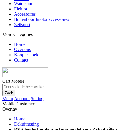
Watersport
Elektra
Accessoires
Buitenboordmotor accessoires
Zeilsport
More Categories
Home
Over ons
Koopjeshoek
Contact
Cart Mobile
Zoek
Menu
Account
Setting
Mobile Customer
Overlay
Home
Dekuitrusting
RVS fenderhouders, schuin model voor 2 stootwillen