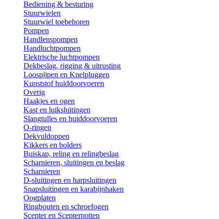
Bediening & besturing
Stuurwielen
Stuurwiel toebehoren
Pompen
Handlenspompen
Handluchtpompen
Elektrische luchtpompen
Dekbeslag, rigging & uitrusting
Loospijpen en Knelpluggen
Kunststof huiddoorvoeren
Overig
Haakjes en ogen
Kast en luiksluitingen
Slangtulles en huiddoorvoeren
O-ringen
Dekvuldoppen
Kikkers en bolders
Buiskap, reling en relingbeslag
Scharnieren, sluitingen en beslag
Scharnieren
D-sluitingen en harpsluitingen
Snapsluitingen en karabijnhaken
Oogplaten
Ringbouten en schroefogen
Scepter en Scepterpotten