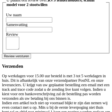
U plaatst een review over:
RVS fenderhouders, schuin
model voor 2 stootwillen
Uw naam
Samenvatting
Review
Review versturen
Verzenden
Op werkdagen voor 15.00 uur besteld is met 3 tot 5 werkdagen in
huis. Dit is afhankelijk van onze verzendpartner PostNL en onze
leveranciers. U krijgt van uw geplaatste bestelling een email met een
track and trace code zodat u de zending live kunt volgen. Indien u
kiest voor een bankoverschrijving zal de bestelling pas worden
verzonden als uw betaling bij ons binnen is.
Indien een artikel toch niet op voorraad blijkt te zijn dan nemen wij
even contact met u op. Mits u bij de eerste leverpoging niet thuis
bent zal er altijd nog minimaal 1 keer een poging worden gedaan om