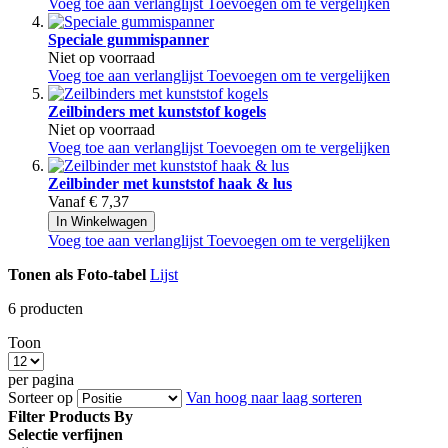
Voeg toe aan verlanglijst
Toevoegen om te vergelijken
Speciale gummispanner
Niet op voorraad
Voeg toe aan verlanglijst
Toevoegen om te vergelijken
Zeilbinders met kunststof kogels
Niet op voorraad
Voeg toe aan verlanglijst
Toevoegen om te vergelijken
Zeilbinder met kunststof haak & lus
Vanaf
€ 7,37
In Winkelwagen
Voeg toe aan verlanglijst
Toevoegen om te vergelijken
Tonen als
Foto-tabel
Lijst
6
producten
Toon
per pagina
Sorteer op
Van hoog naar laag sorteren
Filter Products By
Selectie verfijnen