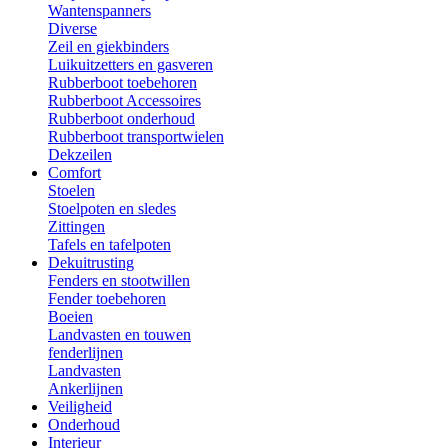
Wantenspanners
Diverse
Zeil en giekbinders
Luikuitzetters en gasveren
Rubberboot toebehoren
Rubberboot Accessoires
Rubberboot onderhoud
Rubberboot transportwielen
Dekzeilen
Comfort
Stoelen
Stoelpoten en sledes
Zittingen
Tafels en tafelpoten
Dekuitrusting
Fenders en stootwillen
Fender toebehoren
Boeien
Landvasten en touwen
fenderlijnen
Landvasten
Ankerlijnen
Veiligheid
Onderhoud
Interieur