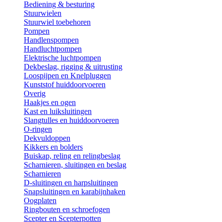
Bediening & besturing
Stuurwielen
Stuurwiel toebehoren
Pompen
Handlenspompen
Handluchtpompen
Elektrische luchtpompen
Dekbeslag, rigging & uitrusting
Loospijpen en Knelpluggen
Kunststof huiddoorvoeren
Overig
Haakjes en ogen
Kast en luiksluitingen
Slangtulles en huiddoorvoeren
O-ringen
Dekvuldoppen
Kikkers en bolders
Buiskap, reling en relingbeslag
Scharnieren, sluitingen en beslag
Scharnieren
D-sluitingen en harpsluitingen
Snapsluitingen en karabijnhaken
Oogplaten
Ringbouten en schroefogen
Scepter en Scepterpotten