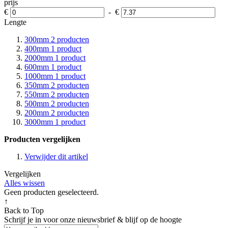
prijs
€
-
€
Lengte
300mm
2
producten
400mm
1
product
2000mm
1
product
600mm
1
product
1000mm
1
product
350mm
2
producten
550mm
2
producten
500mm
2
producten
200mm
2
producten
3000mm
1
product
Producten vergelijken
Verwijder dit artikel
Vergelijken
Alles wissen
Geen producten geselecteerd.
↑
Back to Top
Schrijf je in voor onze nieuwsbrief & blijf op de
hoogte