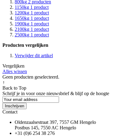
800kg
2
producten
1150kg
1
product
1200kg
1
product
1650kg
1
product
1900kg
1
product
2100kg
1
product
2500kg
1
product
Producten vergelijken
Verwijder dit artikel
Vergelijken
Alles wissen
Geen producten geselecteerd.
↑
Back to Top
Schrijf je in voor onze nieuwsbrief & blijf op de
hoogte
Inschrijven
Contact
Oldenzaalsestraat 397, 7557 GM Hengelo
Postbus 145, 7550 AC Hengelo
+31 (0)6 254 38 276