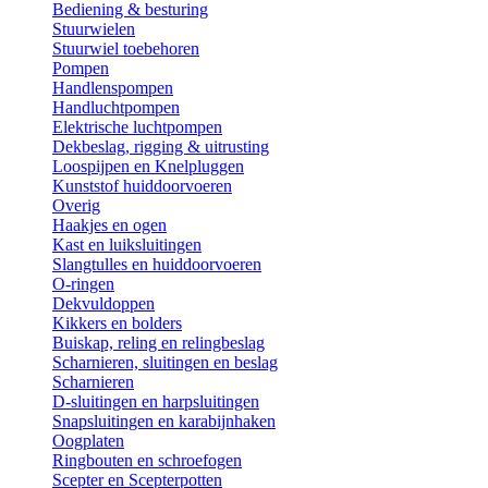
Bediening & besturing
Stuurwielen
Stuurwiel toebehoren
Pompen
Handlenspompen
Handluchtpompen
Elektrische luchtpompen
Dekbeslag, rigging & uitrusting
Loospijpen en Knelpluggen
Kunststof huiddoorvoeren
Overig
Haakjes en ogen
Kast en luiksluitingen
Slangtulles en huiddoorvoeren
O-ringen
Dekvuldoppen
Kikkers en bolders
Buiskap, reling en relingbeslag
Scharnieren, sluitingen en beslag
Scharnieren
D-sluitingen en harpsluitingen
Snapsluitingen en karabijnhaken
Oogplaten
Ringbouten en schroefogen
Scepter en Scepterpotten