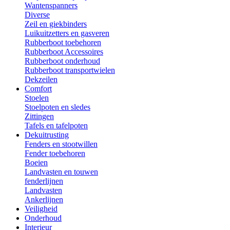
Wantenspanners
Diverse
Zeil en giekbinders
Luikuitzetters en gasveren
Rubberboot toebehoren
Rubberboot Accessoires
Rubberboot onderhoud
Rubberboot transportwielen
Dekzeilen
Comfort
Stoelen
Stoelpoten en sledes
Zittingen
Tafels en tafelpoten
Dekuitrusting
Fenders en stootwillen
Fender toebehoren
Boeien
Landvasten en touwen
fenderlijnen
Landvasten
Ankerlijnen
Veiligheid
Onderhoud
Interieur