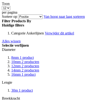
Toon
per pagina
Sorteer op
Van hoog naar laag sorteren
Filter Products By
Huidige filters
Categorie
Ankerlijnen
Verwijder dit artikel
Alles wissen
Selectie verfijnen
Diameter
8mm
1
product
10mm
2
producten
12mm
2
producten
14mm
2
producten
16mm
1
product
Lengte
30m
1
product
Breekkracht