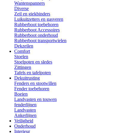
Wantenspanners
Diverse
Zeil en giekbinders
Luikuitzetters en gasveren
Rubberboot toebehoren
Rubberboot Accessoires
Rubberboot onderhoud
Rubberboot transportwielen
Dekzeilen
Comfort
Stoelen
Stoelpoten en sledes
Zittingen
Tafels en tafelpoten
Dekuitrusting
Fenders en stootwillen
Fender toebehoren
Boeien
Landvasten en touwen
fenderlijnen
Landvasten
Ankerlijnen
Veiligheid
Onderhoud
Interieur