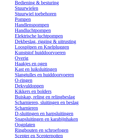
Bediening & besturing
Stuurwielen
Stuurwiel toebehoren
Pompen
Handlenspompen
Handluchtpompen
Elektrische luchtpompen
Dekbeslag, rigging & uitrusting
Loospijpen en Knelpluggen
Kunststof huiddoorvoeren
Overig
Haakjes en ogen
Kast en luiksluitingen
Slangtulles en huiddoorvoeren
O-ringen
Dekvuldoppen
Kikkers en bolders
Buiskap, reling en relingbeslag
Scharnieren, sluitingen en beslag
Scharnieren
D-sluitingen en harpsluitingen
Snapsluitingen en karabijnhaken
Oogplaten
Ringbouten en schroefogen
Scepter en Scepterpotten