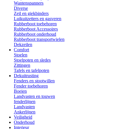
Wantenspanners
Diverse
Zeil en giekbinders
Luikuitzetters en gasveren
Rubberboot toebehoren
Rubberboot Accessoires
Rubberboot onderhoud
Rubberboot transportwielen
Dekzeilen
Comfort
Stoelen
Stoelpoten en sledes
Zittingen
Tafels en tafelpoten
Dekuitrusting
Fenders en stootwillen
Fender toebehoren
Boeien
Landvasten en touwen
fenderlijnen
Landvasten
Ankerlijnen
Veiligheid
Onderhoud
Interieur