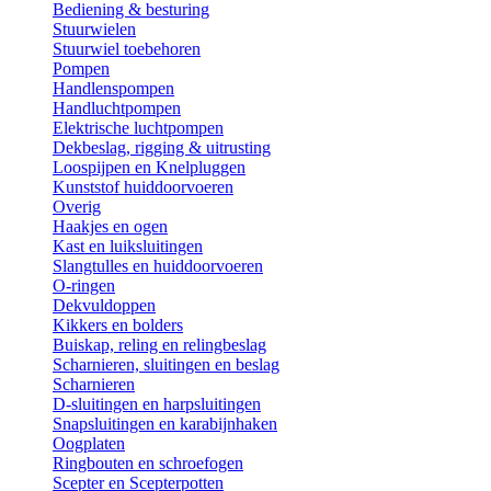
Bediening & besturing
Stuurwielen
Stuurwiel toebehoren
Pompen
Handlenspompen
Handluchtpompen
Elektrische luchtpompen
Dekbeslag, rigging & uitrusting
Loospijpen en Knelpluggen
Kunststof huiddoorvoeren
Overig
Haakjes en ogen
Kast en luiksluitingen
Slangtulles en huiddoorvoeren
O-ringen
Dekvuldoppen
Kikkers en bolders
Buiskap, reling en relingbeslag
Scharnieren, sluitingen en beslag
Scharnieren
D-sluitingen en harpsluitingen
Snapsluitingen en karabijnhaken
Oogplaten
Ringbouten en schroefogen
Scepter en Scepterpotten