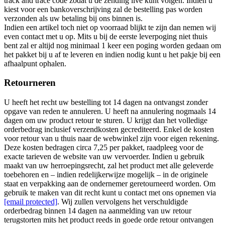
track and trace code zodat u de zending live kunt volgen. Indien u
kiest voor een bankoverschrijving zal de bestelling pas worden
verzonden als uw betaling bij ons binnen is.
Indien een artikel toch niet op voorraad blijkt te zijn dan nemen wij
even contact met u op. Mits u bij de eerste leverpoging niet thuis
bent zal er altijd nog minimaal 1 keer een poging worden gedaan om
het pakket bij u af te leveren en indien nodig kunt u het pakje bij een
afhaalpunt ophalen.
Retourneren
U heeft het recht uw bestelling tot 14 dagen na ontvangst zonder
opgave van reden te annuleren. U heeft na annulering nogmaals 14
dagen om uw product retour te sturen. U krijgt dan het volledige
orderbedrag inclusief verzendkosten gecrediteerd. Enkel de kosten
voor retour van u thuis naar de webwinkel zijn voor eigen rekening.
Deze kosten bedragen circa 7,25 per pakket, raadpleeg voor de
exacte tarieven de website van uw vervoerder. Indien u gebruik
maakt van uw herroepingsrecht, zal het product met alle geleverde
toebehoren en – indien redelijkerwijze mogelijk – in de originele
staat en verpakking aan de ondernemer geretourneerd worden. Om
gebruik te maken van dit recht kunt u contact met ons opnemen via
[email protected]
. Wij zullen vervolgens het verschuldigde
orderbedrag binnen 14 dagen na aanmelding van uw retour
terugstorten mits het product reeds in goede orde retour ontvangen