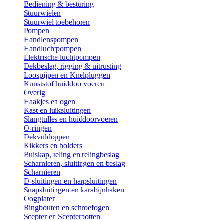
Bediening & besturing
Stuurwielen
Stuurwiel toebehoren
Pompen
Handlenspompen
Handluchtpompen
Elektrische luchtpompen
Dekbeslag, rigging & uitrusting
Loospijpen en Knelpluggen
Kunststof huiddoorvoeren
Overig
Haakjes en ogen
Kast en luiksluitingen
Slangtulles en huiddoorvoeren
O-ringen
Dekvuldoppen
Kikkers en bolders
Buiskap, reling en relingbeslag
Scharnieren, sluitingen en beslag
Scharnieren
D-sluitingen en harpsluitingen
Snapsluitingen en karabijnhaken
Oogplaten
Ringbouten en schroefogen
Scepter en Scepterpotten