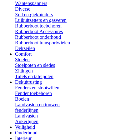
Wantenspanners
Diverse
Zeil en giekbinders
Luikuitzetters en gasveren
Rubberboot toebehoren
Rubberboot Accessoires
Rubberboot onderhoud
Rubberboot transportwielen
Dekzeilen
Comfort
Stoelen
Stoelpoten en sledes
Zittingen
Tafels en tafelpoten
Dekuitrusting
Fenders en stootwillen
Fender toebehoren
Boeien
Landvasten en touwen
fenderlijnen
Landvasten
Ankerlijnen
Veiligheid
Onderhoud
Interieur