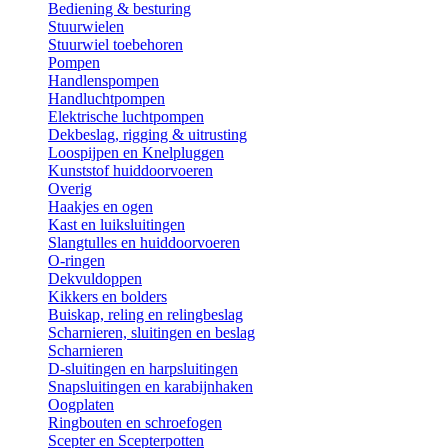
Bediening & besturing
Stuurwielen
Stuurwiel toebehoren
Pompen
Handlenspompen
Handluchtpompen
Elektrische luchtpompen
Dekbeslag, rigging & uitrusting
Loospijpen en Knelpluggen
Kunststof huiddoorvoeren
Overig
Haakjes en ogen
Kast en luiksluitingen
Slangtulles en huiddoorvoeren
O-ringen
Dekvuldoppen
Kikkers en bolders
Buiskap, reling en relingbeslag
Scharnieren, sluitingen en beslag
Scharnieren
D-sluitingen en harpsluitingen
Snapsluitingen en karabijnhaken
Oogplaten
Ringbouten en schroefogen
Scepter en Scepterpotten