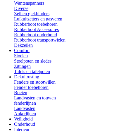
Wantenspanners
Diverse
Zeil en giekbinders
Luikuitzetters en gasveren
Rubberboot toebehoren
Rubberboot Accessoires
Rubberboot onderhoud
Rubberboot transportwielen
Dekzeilen
Comfort
Stoelen
Stoelpoten en sledes
Zittingen
Tafels en tafelpoten
Dekuitrusting
Fenders en stootwillen
Fender toebehoren
Boeien
Landvasten en touwen
fenderlijnen
Landvasten
Ankerlijnen
Veiligheid
Onderhoud
Interieur