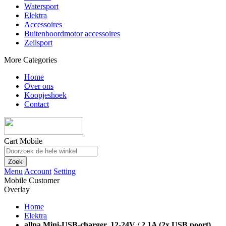
Watersport
Elektra
Accessoires
Buitenboordmotor accessoires
Zeilsport
More Categories
Home
Over ons
Koopjeshoek
Contact
Cart Mobile
Zoek
Menu
Account
Setting
Mobile Customer
Overlay
Home
Elektra
allpa Mini-USB-charger, 12-24V / 2,1A (2x USB poort)