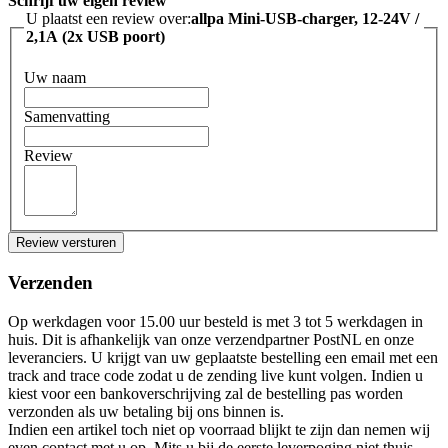
Schrijf uw eigen review
U plaatst een review over:
allpa Mini-USB-charger, 12-24V /
2,1A (2x USB poort)
Uw naam
Samenvatting
Review
Review versturen
Verzenden
Op werkdagen voor 15.00 uur besteld is met 3 tot 5 werkdagen in
huis. Dit is afhankelijk van onze verzendpartner PostNL en onze
leveranciers. U krijgt van uw geplaatste bestelling een email met een
track and trace code zodat u de zending live kunt volgen. Indien u
kiest voor een bankoverschrijving zal de bestelling pas worden
verzonden als uw betaling bij ons binnen is.
Indien een artikel toch niet op voorraad blijkt te zijn dan nemen wij
even contact met u op. Mits u bij de eerste leverpoging niet thuis