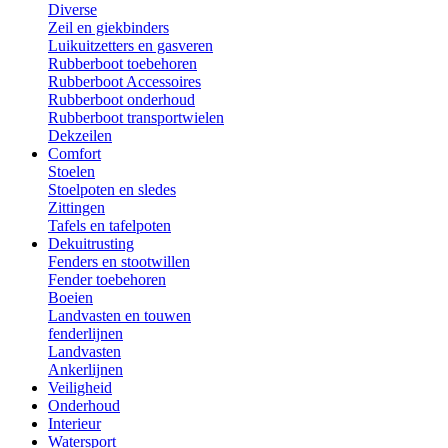
Diverse
Zeil en giekbinders
Luikuitzetters en gasveren
Rubberboot toebehoren
Rubberboot Accessoires
Rubberboot onderhoud
Rubberboot transportwielen
Dekzeilen
Comfort
Stoelen
Stoelpoten en sledes
Zittingen
Tafels en tafelpoten
Dekuitrusting
Fenders en stootwillen
Fender toebehoren
Boeien
Landvasten en touwen
fenderlijnen
Landvasten
Ankerlijnen
Veiligheid
Onderhoud
Interieur
Watersport