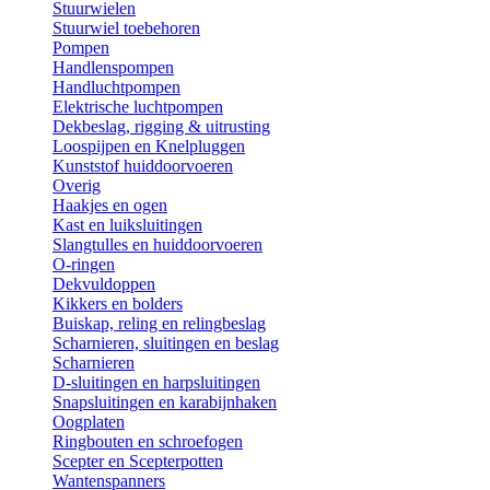
Stuurwielen
Stuurwiel toebehoren
Pompen
Handlenspompen
Handluchtpompen
Elektrische luchtpompen
Dekbeslag, rigging & uitrusting
Loospijpen en Knelpluggen
Kunststof huiddoorvoeren
Overig
Haakjes en ogen
Kast en luiksluitingen
Slangtulles en huiddoorvoeren
O-ringen
Dekvuldoppen
Kikkers en bolders
Buiskap, reling en relingbeslag
Scharnieren, sluitingen en beslag
Scharnieren
D-sluitingen en harpsluitingen
Snapsluitingen en karabijnhaken
Oogplaten
Ringbouten en schroefogen
Scepter en Scepterpotten
Wantenspanners