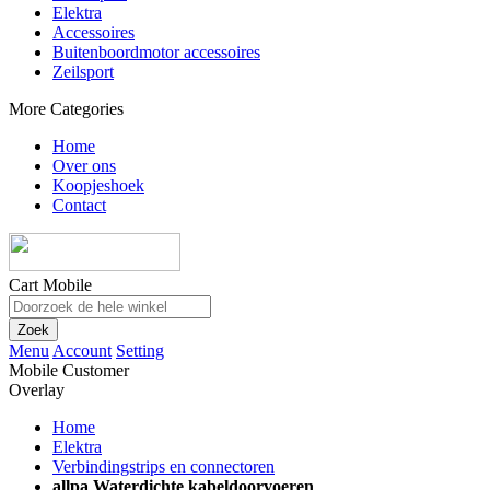
Elektra
Accessoires
Buitenboordmotor accessoires
Zeilsport
More Categories
Home
Over ons
Koopjeshoek
Contact
Cart Mobile
Zoek
Menu
Account
Setting
Mobile Customer
Overlay
Home
Elektra
Verbindingstrips en connectoren
allpa Waterdichte kabeldoorvoeren