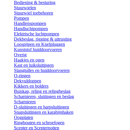
Bediening & besturing
Stuurwielen
Stuurwiel toebehoren
Pompen
Handlenspompen
Handluchtpompen
Elektrische luchtpompen
Dekbeslag, rigging & uitrusting
Loospijpen en Knelpluggen
Kunststof huiddoorvoeren
Overig
Haakjes en ogen
Kast en luiksluitingen
Slangtulles en huiddoorvoeren
O-ringen
Dekvuldoppen
Kikkers en bolders
Buiskap, reling en relingbeslag
Scharnieren, sluitingen en beslag
Scharnieren
D-sluitingen en harpsluitingen
Snapsluitingen en karabijnhaken
Oogplaten
Ringbouten en schroefogen
Scepter en Scepterpotten