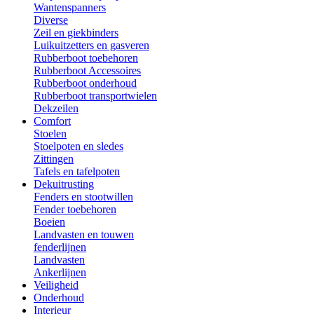
Wantenspanners
Diverse
Zeil en giekbinders
Luikuitzetters en gasveren
Rubberboot toebehoren
Rubberboot Accessoires
Rubberboot onderhoud
Rubberboot transportwielen
Dekzeilen
Comfort
Stoelen
Stoelpoten en sledes
Zittingen
Tafels en tafelpoten
Dekuitrusting
Fenders en stootwillen
Fender toebehoren
Boeien
Landvasten en touwen
fenderlijnen
Landvasten
Ankerlijnen
Veiligheid
Onderhoud
Interieur