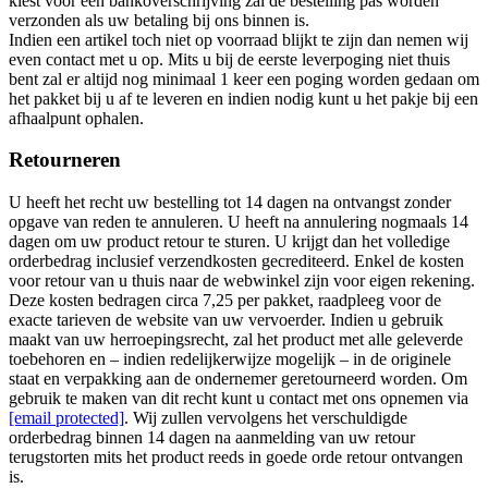
kiest voor een bankoverschrijving zal de bestelling pas worden
verzonden als uw betaling bij ons binnen is.
Indien een artikel toch niet op voorraad blijkt te zijn dan nemen wij
even contact met u op. Mits u bij de eerste leverpoging niet thuis
bent zal er altijd nog minimaal 1 keer een poging worden gedaan om
het pakket bij u af te leveren en indien nodig kunt u het pakje bij een
afhaalpunt ophalen.
Retourneren
U heeft het recht uw bestelling tot 14 dagen na ontvangst zonder
opgave van reden te annuleren. U heeft na annulering nogmaals 14
dagen om uw product retour te sturen. U krijgt dan het volledige
orderbedrag inclusief verzendkosten gecrediteerd. Enkel de kosten
voor retour van u thuis naar de webwinkel zijn voor eigen rekening.
Deze kosten bedragen circa 7,25 per pakket, raadpleeg voor de
exacte tarieven de website van uw vervoerder. Indien u gebruik
maakt van uw herroepingsrecht, zal het product met alle geleverde
toebehoren en – indien redelijkerwijze mogelijk – in de originele
staat en verpakking aan de ondernemer geretourneerd worden. Om
gebruik te maken van dit recht kunt u contact met ons opnemen via
[email protected]
. Wij zullen vervolgens het verschuldigde
orderbedrag binnen 14 dagen na aanmelding van uw retour
terugstorten mits het product reeds in goede orde retour ontvangen
is.