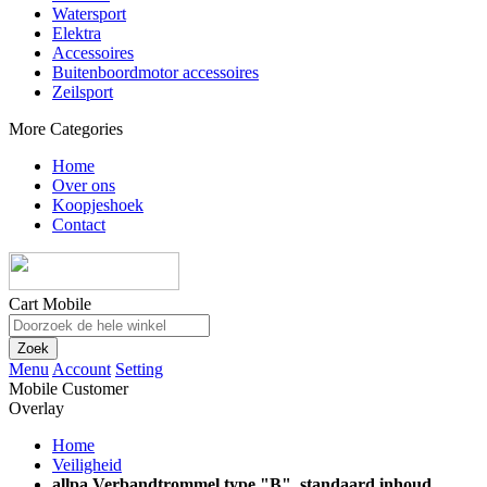
Watersport
Elektra
Accessoires
Buitenboordmotor accessoires
Zeilsport
More Categories
Home
Over ons
Koopjeshoek
Contact
Cart Mobile
Zoek
Menu
Account
Setting
Mobile Customer
Overlay
Home
Veiligheid
allpa Verbandtrommel type "B", standaard inhoud,