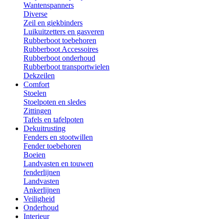
Wantenspanners
Diverse
Zeil en giekbinders
Luikuitzetters en gasveren
Rubberboot toebehoren
Rubberboot Accessoires
Rubberboot onderhoud
Rubberboot transportwielen
Dekzeilen
Comfort
Stoelen
Stoelpoten en sledes
Zittingen
Tafels en tafelpoten
Dekuitrusting
Fenders en stootwillen
Fender toebehoren
Boeien
Landvasten en touwen
fenderlijnen
Landvasten
Ankerlijnen
Veiligheid
Onderhoud
Interieur