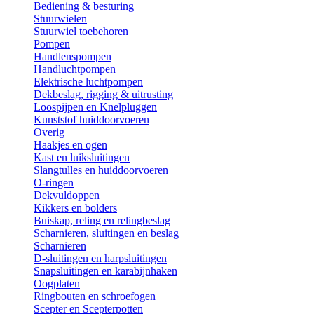
Bediening & besturing
Stuurwielen
Stuurwiel toebehoren
Pompen
Handlenspompen
Handluchtpompen
Elektrische luchtpompen
Dekbeslag, rigging & uitrusting
Loospijpen en Knelpluggen
Kunststof huiddoorvoeren
Overig
Haakjes en ogen
Kast en luiksluitingen
Slangtulles en huiddoorvoeren
O-ringen
Dekvuldoppen
Kikkers en bolders
Buiskap, reling en relingbeslag
Scharnieren, sluitingen en beslag
Scharnieren
D-sluitingen en harpsluitingen
Snapsluitingen en karabijnhaken
Oogplaten
Ringbouten en schroefogen
Scepter en Scepterpotten