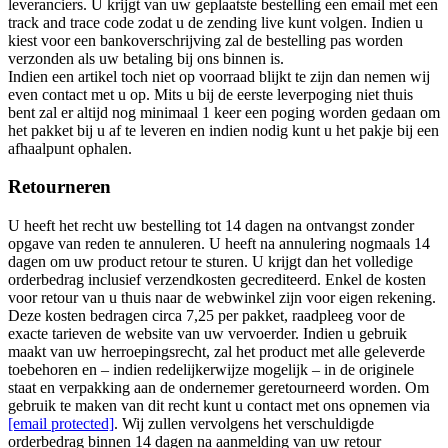
leveranciers. U krijgt van uw geplaatste bestelling een email met een
track and trace code zodat u de zending live kunt volgen. Indien u
kiest voor een bankoverschrijving zal de bestelling pas worden
verzonden als uw betaling bij ons binnen is.
Indien een artikel toch niet op voorraad blijkt te zijn dan nemen wij
even contact met u op. Mits u bij de eerste leverpoging niet thuis
bent zal er altijd nog minimaal 1 keer een poging worden gedaan om
het pakket bij u af te leveren en indien nodig kunt u het pakje bij een
afhaalpunt ophalen.
Retourneren
U heeft het recht uw bestelling tot 14 dagen na ontvangst zonder
opgave van reden te annuleren. U heeft na annulering nogmaals 14
dagen om uw product retour te sturen. U krijgt dan het volledige
orderbedrag inclusief verzendkosten gecrediteerd. Enkel de kosten
voor retour van u thuis naar de webwinkel zijn voor eigen rekening.
Deze kosten bedragen circa 7,25 per pakket, raadpleeg voor de
exacte tarieven de website van uw vervoerder. Indien u gebruik
maakt van uw herroepingsrecht, zal het product met alle geleverde
toebehoren en – indien redelijkerwijze mogelijk – in de originele
staat en verpakking aan de ondernemer geretourneerd worden. Om
gebruik te maken van dit recht kunt u contact met ons opnemen via
[email protected]
. Wij zullen vervolgens het verschuldigde
orderbedrag binnen 14 dagen na aanmelding van uw retour