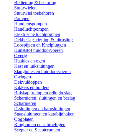
Bediening & besturing
Stuurwielen
Stuurwiel toebehoren
Pompen
Handlenspompen
Handluchtpompen
Elektrische luchtpompen
Dekbeslag, rigging & uitrusting
Loospijpen en Knelpluggen
Kunststof huiddoorvoeren
Overig
Haakjes en ogen
Kast en luiksluitingen
Slangtulles en huiddoorvoeren
O-ringen
Dekvuldoppen
Kikkers en bolders
Buiskap, reling en relingbeslag
Scharnieren, sluitingen en beslag
Scharnieren
D-sluitingen en harpsluitingen
Snapsluitingen en karabijnhaken
Oogplaten
Ringbouten en schroefogen
Scepter en Scepterpotten