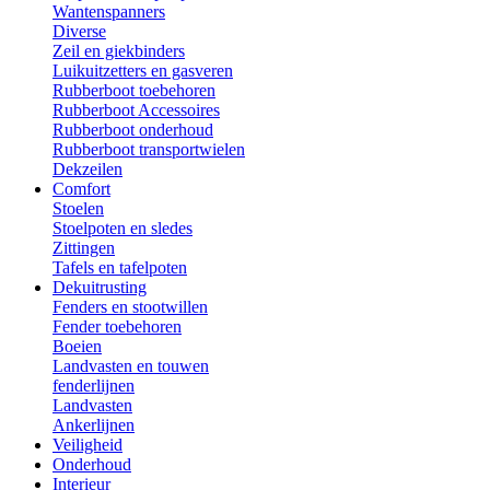
Wantenspanners
Diverse
Zeil en giekbinders
Luikuitzetters en gasveren
Rubberboot toebehoren
Rubberboot Accessoires
Rubberboot onderhoud
Rubberboot transportwielen
Dekzeilen
Comfort
Stoelen
Stoelpoten en sledes
Zittingen
Tafels en tafelpoten
Dekuitrusting
Fenders en stootwillen
Fender toebehoren
Boeien
Landvasten en touwen
fenderlijnen
Landvasten
Ankerlijnen
Veiligheid
Onderhoud
Interieur