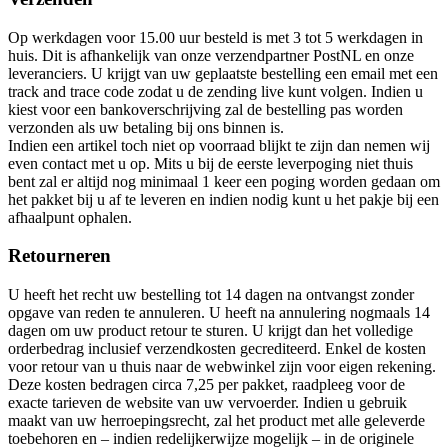
Op werkdagen voor 15.00 uur besteld is met 3 tot 5 werkdagen in
huis. Dit is afhankelijk van onze verzendpartner PostNL en onze
leveranciers. U krijgt van uw geplaatste bestelling een email met een
track and trace code zodat u de zending live kunt volgen. Indien u
kiest voor een bankoverschrijving zal de bestelling pas worden
verzonden als uw betaling bij ons binnen is.
Indien een artikel toch niet op voorraad blijkt te zijn dan nemen wij
even contact met u op. Mits u bij de eerste leverpoging niet thuis
bent zal er altijd nog minimaal 1 keer een poging worden gedaan om
het pakket bij u af te leveren en indien nodig kunt u het pakje bij een
afhaalpunt ophalen.
Retourneren
U heeft het recht uw bestelling tot 14 dagen na ontvangst zonder
opgave van reden te annuleren. U heeft na annulering nogmaals 14
dagen om uw product retour te sturen. U krijgt dan het volledige
orderbedrag inclusief verzendkosten gecrediteerd. Enkel de kosten
voor retour van u thuis naar de webwinkel zijn voor eigen rekening.
Deze kosten bedragen circa 7,25 per pakket, raadpleeg voor de
exacte tarieven de website van uw vervoerder. Indien u gebruik
maakt van uw herroepingsrecht, zal het product met alle geleverde
toebehoren en – indien redelijkerwijze mogelijk – in de originele