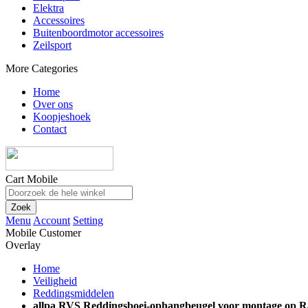
Elektra
Accessoires
Buitenboordmotor accessoires
Zeilsport
More Categories
Home
Over ons
Koopjeshoek
Contact
Cart Mobile
Zoek
Menu
Account
Setting
Mobile Customer
Overlay
Home
Veiligheid
Reddingsmiddelen
allpa RVS Reddingsboei-ophangbeugel voor montage op R