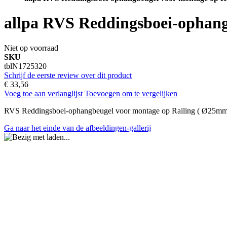
allpa RVS Reddingsboei-ophan
Niet op voorraad
SKU
tblN1725320
Schrijf de eerste review over dit product
€ 33,56
Voeg toe aan verlanglijst
Toevoegen om te vergelijken
RVS Reddingsboei-ophangbeugel voor montage op Railing ( Ø25mm
Ga naar het einde van de afbeeldingen-gallerij