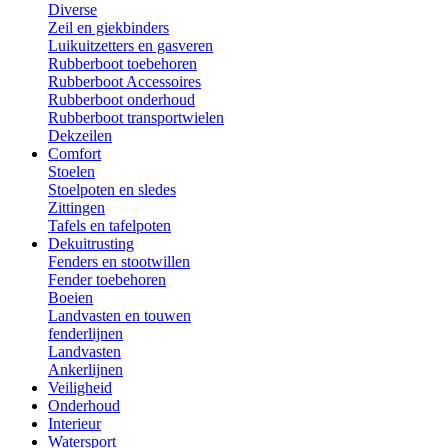
Diverse
Zeil en giekbinders
Luikuitzetters en gasveren
Rubberboot toebehoren
Rubberboot Accessoires
Rubberboot onderhoud
Rubberboot transportwielen
Dekzeilen
Comfort
Stoelen
Stoelpoten en sledes
Zittingen
Tafels en tafelpoten
Dekuitrusting
Fenders en stootwillen
Fender toebehoren
Boeien
Landvasten en touwen
fenderlijnen
Landvasten
Ankerlijnen
Veiligheid
Onderhoud
Interieur
Watersport