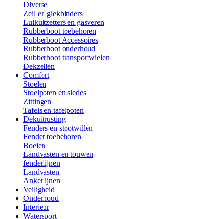
Diverse
Zeil en giekbinders
Luikuitzetters en gasveren
Rubberboot toebehoren
Rubberboot Accessoires
Rubberboot onderhoud
Rubberboot transportwielen
Dekzeilen
Comfort
Stoelen
Stoelpoten en sledes
Zittingen
Tafels en tafelpoten
Dekuitrusting
Fenders en stootwillen
Fender toebehoren
Boeien
Landvasten en touwen
fenderlijnen
Landvasten
Ankerlijnen
Veiligheid
Onderhoud
Interieur
Watersport