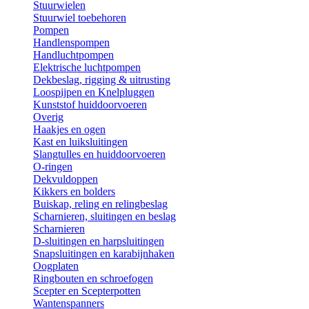
Stuurwielen
Stuurwiel toebehoren
Pompen
Handlenspompen
Handluchtpompen
Elektrische luchtpompen
Dekbeslag, rigging & uitrusting
Loospijpen en Knelpluggen
Kunststof huiddoorvoeren
Overig
Haakjes en ogen
Kast en luiksluitingen
Slangtulles en huiddoorvoeren
O-ringen
Dekvuldoppen
Kikkers en bolders
Buiskap, reling en relingbeslag
Scharnieren, sluitingen en beslag
Scharnieren
D-sluitingen en harpsluitingen
Snapsluitingen en karabijnhaken
Oogplaten
Ringbouten en schroefogen
Scepter en Scepterpotten
Wantenspanners