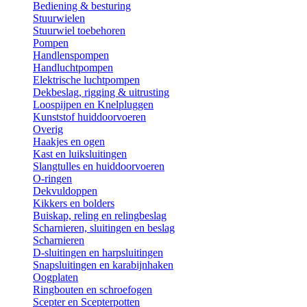
Bediening & besturing
Stuurwielen
Stuurwiel toebehoren
Pompen
Handlenspompen
Handluchtpompen
Elektrische luchtpompen
Dekbeslag, rigging & uitrusting
Loospijpen en Knelpluggen
Kunststof huiddoorvoeren
Overig
Haakjes en ogen
Kast en luiksluitingen
Slangtulles en huiddoorvoeren
O-ringen
Dekvuldoppen
Kikkers en bolders
Buiskap, reling en relingbeslag
Scharnieren, sluitingen en beslag
Scharnieren
D-sluitingen en harpsluitingen
Snapsluitingen en karabijnhaken
Oogplaten
Ringbouten en schroefogen
Scepter en Scepterpotten