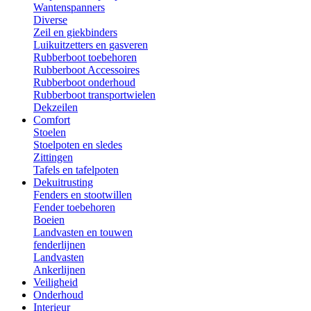
Wantenspanners
Diverse
Zeil en giekbinders
Luikuitzetters en gasveren
Rubberboot toebehoren
Rubberboot Accessoires
Rubberboot onderhoud
Rubberboot transportwielen
Dekzeilen
Comfort
Stoelen
Stoelpoten en sledes
Zittingen
Tafels en tafelpoten
Dekuitrusting
Fenders en stootwillen
Fender toebehoren
Boeien
Landvasten en touwen
fenderlijnen
Landvasten
Ankerlijnen
Veiligheid
Onderhoud
Interieur