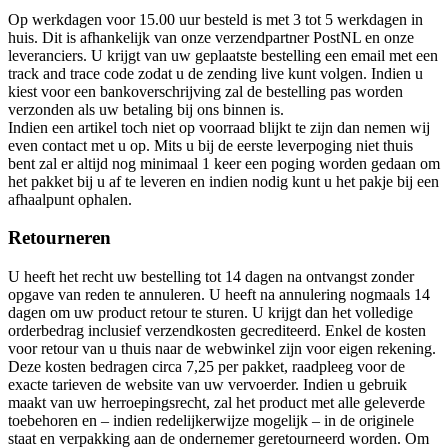
Op werkdagen voor 15.00 uur besteld is met 3 tot 5 werkdagen in
huis. Dit is afhankelijk van onze verzendpartner PostNL en onze
leveranciers. U krijgt van uw geplaatste bestelling een email met een
track and trace code zodat u de zending live kunt volgen. Indien u
kiest voor een bankoverschrijving zal de bestelling pas worden
verzonden als uw betaling bij ons binnen is.
Indien een artikel toch niet op voorraad blijkt te zijn dan nemen wij
even contact met u op. Mits u bij de eerste leverpoging niet thuis
bent zal er altijd nog minimaal 1 keer een poging worden gedaan om
het pakket bij u af te leveren en indien nodig kunt u het pakje bij een
afhaalpunt ophalen.
Retourneren
U heeft het recht uw bestelling tot 14 dagen na ontvangst zonder
opgave van reden te annuleren. U heeft na annulering nogmaals 14
dagen om uw product retour te sturen. U krijgt dan het volledige
orderbedrag inclusief verzendkosten gecrediteerd. Enkel de kosten
voor retour van u thuis naar de webwinkel zijn voor eigen rekening.
Deze kosten bedragen circa 7,25 per pakket, raadpleeg voor de
exacte tarieven de website van uw vervoerder. Indien u gebruik
maakt van uw herroepingsrecht, zal het product met alle geleverde
toebehoren en – indien redelijkerwijze mogelijk – in de originele
staat en verpakking aan de ondernemer geretourneerd worden. Om