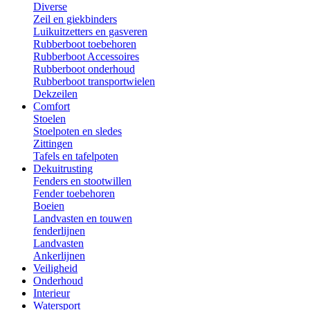
Diverse
Zeil en giekbinders
Luikuitzetters en gasveren
Rubberboot toebehoren
Rubberboot Accessoires
Rubberboot onderhoud
Rubberboot transportwielen
Dekzeilen
Comfort
Stoelen
Stoelpoten en sledes
Zittingen
Tafels en tafelpoten
Dekuitrusting
Fenders en stootwillen
Fender toebehoren
Boeien
Landvasten en touwen
fenderlijnen
Landvasten
Ankerlijnen
Veiligheid
Onderhoud
Interieur
Watersport