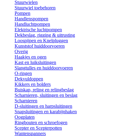
Stuurwielen
Stuurwiel toebehoren
Pompen
Handlenspompen
Handluchtpompen
Elektrische luchtpompen
Dekbeslag, rigging & uitrusting
Loospijpen en Knelpluggen
Kunststof huiddoorvoeren
Overig
Haakjes en ogen
Kast en luiksluitingen
Slangtulles en huiddoorvoeren
O-ringen
Dekvuldoppen
Kikkers en bolders
Buiskap, reling en relingbeslag
Scharnieren, sluitingen en beslag
Scharnieren
D-sluitingen en harpsluitingen
Snapsluitingen en karabijnhaken
Oogplaten
Ringbouten en schroefogen
Scepter en Scepterpotten
Wantenspanners