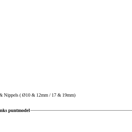
op & Nippels ( Ø10 & 12mm / 17 & 19mm)
tanks puntmodel