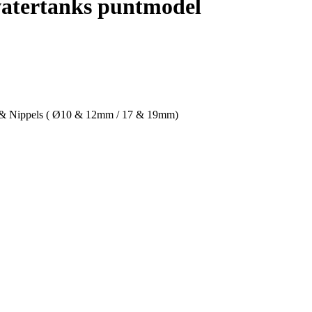
kwatertanks puntmodel
op & Nippels ( Ø10 & 12mm / 17 & 19mm)