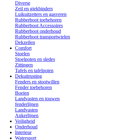
Diverse
Zeil en giekbinders
Luikuitzetters en gasveren
Rubberboot toebehoren
Rubberboot Accessoires
Rubberboot onderhoud
Rubberboot transportwielen
Dekzeilen
Comfort
Stoelen
Stoelpoten en sledes
Zittingen
Tafels en tafelpoten
Dekuitrusting
Fenders en stootwillen
Fender toebehoren
Boeien
Landvasten en touwen
fenderlijnen
Landvasten
Ankerlijnen
Veiligheid
Onderhoud
Interieur
Watersport