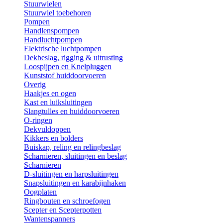
Stuurwielen
Stuurwiel toebehoren
Pompen
Handlenspompen
Handluchtpompen
Elektrische luchtpompen
Dekbeslag, rigging & uitrusting
Loospijpen en Knelpluggen
Kunststof huiddoorvoeren
Overig
Haakjes en ogen
Kast en luiksluitingen
Slangtulles en huiddoorvoeren
O-ringen
Dekvuldoppen
Kikkers en bolders
Buiskap, reling en relingbeslag
Scharnieren, sluitingen en beslag
Scharnieren
D-sluitingen en harpsluitingen
Snapsluitingen en karabijnhaken
Oogplaten
Ringbouten en schroefogen
Scepter en Scepterpotten
Wantenspanners