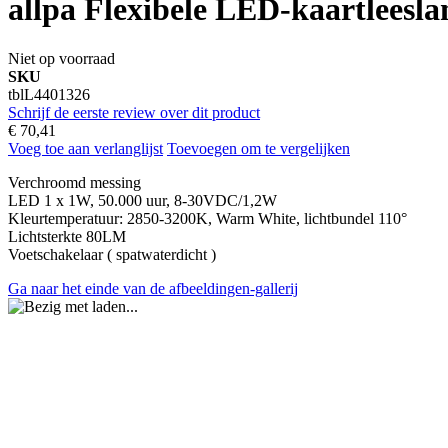
allpa Flexibele LED-kaartlees
Niet op voorraad
SKU
tblL4401326
Schrijf de eerste review over dit product
€ 70,41
Voeg toe aan verlanglijst
Toevoegen om te vergelijken
Verchroomd messing
LED 1 x 1W, 50.000 uur, 8-30VDC/1,2W
Kleurtemperatuur: 2850-3200K, Warm White, lichtbundel 110°
Lichtsterkte 80LM
Voetschakelaar ( spatwaterdicht )
Ga naar het einde van de afbeeldingen-gallerij