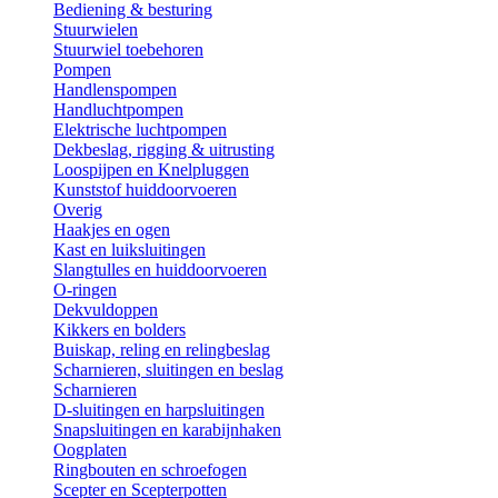
Bediening & besturing
Stuurwielen
Stuurwiel toebehoren
Pompen
Handlenspompen
Handluchtpompen
Elektrische luchtpompen
Dekbeslag, rigging & uitrusting
Loospijpen en Knelpluggen
Kunststof huiddoorvoeren
Overig
Haakjes en ogen
Kast en luiksluitingen
Slangtulles en huiddoorvoeren
O-ringen
Dekvuldoppen
Kikkers en bolders
Buiskap, reling en relingbeslag
Scharnieren, sluitingen en beslag
Scharnieren
D-sluitingen en harpsluitingen
Snapsluitingen en karabijnhaken
Oogplaten
Ringbouten en schroefogen
Scepter en Scepterpotten