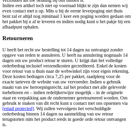
verzonden als uw betaling bij ons binnen is.
Indien een artikel toch niet op voorraad blijkt te zijn dan nemen wij
even contact met u op. Mits u bij de eerste leverpoging niet thuis
bent zal er altijd nog minimaal 1 keer een poging worden gedaan om
het pakket bij u af te leveren en indien nodig kunt u het pakje bij een
afhaalpunt ophalen.
Retourneren
U heeft het recht uw bestelling tot 14 dagen na ontvangst zonder
opgave van reden te annuleren. U heeft na annulering nogmaals 14
dagen om uw product retour te sturen. U krijgt dan het volledige
orderbedrag inclusief verzendkosten gecrediteerd. Enkel de kosten
voor retour van u thuis naar de webwinkel zijn voor eigen rekening.
Deze kosten bedragen circa 7,25 per pakket, raadpleeg voor de
exacte tarieven de website van uw vervoerder. Indien u gebruik
maakt van uw herroepingsrecht, zal het product met alle geleverde
toebehoren en – indien redelijkerwijze mogelijk – in de originele
staat en verpakking aan de ondernemer geretourneerd worden. Om
gebruik te maken van dit recht kunt u contact met ons opnemen via
[email protected]
. Wij zullen vervolgens het verschuldigde
orderbedrag binnen 14 dagen na aanmelding van uw retour
terugstorten mits het product reeds in goede orde retour ontvangen
is.