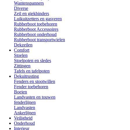
Wantenspanners
Diverse
Zeil en giekbinders
Luikuitzetters en gasveren
Rubberboot toebehoren
Rubberboot Accessoires
Rubberboot onderhoud
Rubberboot transportwielen
Dekzeilen
Comfort
Stoelen
Stoelpoten en sledes
Zittingen
Tafels en tafelpoten
Dekuitrusting
Fenders en stootwillen
Fender toebehoren
Boeien
Landvasten en touwen
fenderlijnen
Landvasten
Ankerlijnen
Veiligheid
Onderhoud
Interieur