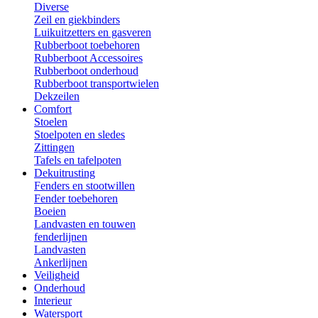
Diverse
Zeil en giekbinders
Luikuitzetters en gasveren
Rubberboot toebehoren
Rubberboot Accessoires
Rubberboot onderhoud
Rubberboot transportwielen
Dekzeilen
Comfort
Stoelen
Stoelpoten en sledes
Zittingen
Tafels en tafelpoten
Dekuitrusting
Fenders en stootwillen
Fender toebehoren
Boeien
Landvasten en touwen
fenderlijnen
Landvasten
Ankerlijnen
Veiligheid
Onderhoud
Interieur
Watersport