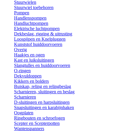
Stuurwielen
Stuurwiel toebehoren
Pompen
Handlenspompen
Handluchtpompen
Elektrische luchtpompen
Dekbeslag, rigging & uitrusting
Loospijpen en Knelpluggen
Kunststof huiddoorvoeren
Overig
Haakjes en ogen
Kast en luiksluitingen
Slangtulles en huiddoorvoeren
O-ringen
Dekvuldoppen
Kikkers en bolders
Buiskap, reling en relingbeslag
Scharnieren, sluitingen en beslag
Scharnieren
D-sluitingen en harpsluitingen
Snapsluitingen en karabijnhaken
Oogplaten
Ringbouten en schroefogen
Scepter en Scepterpotten
Wantenspanners