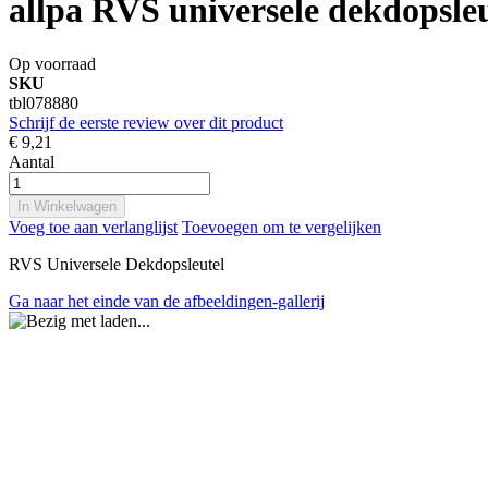
allpa RVS universele dekdopsleu
Op voorraad
SKU
tbl078880
Schrijf de eerste review over dit product
€ 9,21
Aantal
In Winkelwagen
Voeg toe aan verlanglijst
Toevoegen om te vergelijken
RVS Universele Dekdopsleutel
Ga naar het einde van de afbeeldingen-gallerij