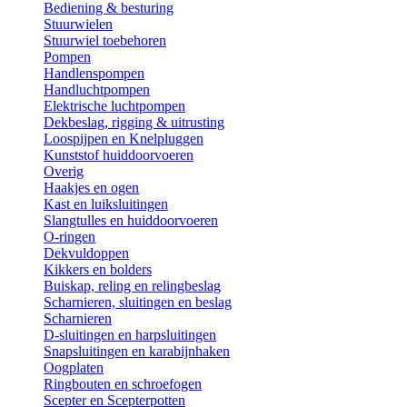
Bediening & besturing
Stuurwielen
Stuurwiel toebehoren
Pompen
Handlenspompen
Handluchtpompen
Elektrische luchtpompen
Dekbeslag, rigging & uitrusting
Loospijpen en Knelpluggen
Kunststof huiddoorvoeren
Overig
Haakjes en ogen
Kast en luiksluitingen
Slangtulles en huiddoorvoeren
O-ringen
Dekvuldoppen
Kikkers en bolders
Buiskap, reling en relingbeslag
Scharnieren, sluitingen en beslag
Scharnieren
D-sluitingen en harpsluitingen
Snapsluitingen en karabijnhaken
Oogplaten
Ringbouten en schroefogen
Scepter en Scepterpotten