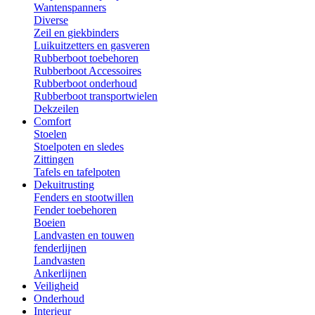
Wantenspanners
Diverse
Zeil en giekbinders
Luikuitzetters en gasveren
Rubberboot toebehoren
Rubberboot Accessoires
Rubberboot onderhoud
Rubberboot transportwielen
Dekzeilen
Comfort
Stoelen
Stoelpoten en sledes
Zittingen
Tafels en tafelpoten
Dekuitrusting
Fenders en stootwillen
Fender toebehoren
Boeien
Landvasten en touwen
fenderlijnen
Landvasten
Ankerlijnen
Veiligheid
Onderhoud
Interieur