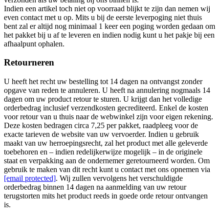
Indien een artikel toch niet op voorraad blijkt te zijn dan nemen wij
even contact met u op. Mits u bij de eerste leverpoging niet thuis
bent zal er altijd nog minimaal 1 keer een poging worden gedaan om
het pakket bij u af te leveren en indien nodig kunt u het pakje bij een
afhaalpunt ophalen.
Retourneren
U heeft het recht uw bestelling tot 14 dagen na ontvangst zonder
opgave van reden te annuleren. U heeft na annulering nogmaals 14
dagen om uw product retour te sturen. U krijgt dan het volledige
orderbedrag inclusief verzendkosten gecrediteerd. Enkel de kosten
voor retour van u thuis naar de webwinkel zijn voor eigen rekening.
Deze kosten bedragen circa 7,25 per pakket, raadpleeg voor de
exacte tarieven de website van uw vervoerder. Indien u gebruik
maakt van uw herroepingsrecht, zal het product met alle geleverde
toebehoren en – indien redelijkerwijze mogelijk – in de originele
staat en verpakking aan de ondernemer geretourneerd worden. Om
gebruik te maken van dit recht kunt u contact met ons opnemen via
[email protected]
. Wij zullen vervolgens het verschuldigde
orderbedrag binnen 14 dagen na aanmelding van uw retour
terugstorten mits het product reeds in goede orde retour ontvangen
is.