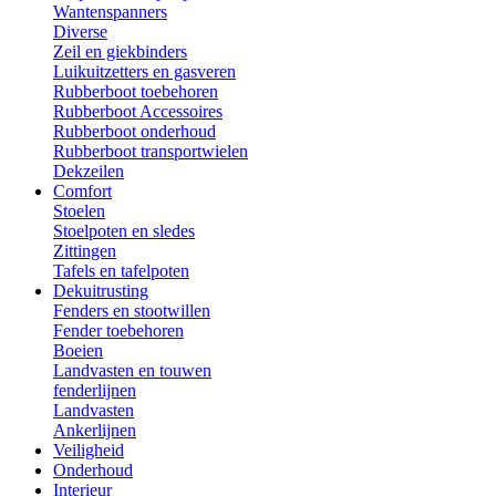
Wantenspanners
Diverse
Zeil en giekbinders
Luikuitzetters en gasveren
Rubberboot toebehoren
Rubberboot Accessoires
Rubberboot onderhoud
Rubberboot transportwielen
Dekzeilen
Comfort
Stoelen
Stoelpoten en sledes
Zittingen
Tafels en tafelpoten
Dekuitrusting
Fenders en stootwillen
Fender toebehoren
Boeien
Landvasten en touwen
fenderlijnen
Landvasten
Ankerlijnen
Veiligheid
Onderhoud
Interieur