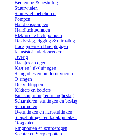
Bediening & besturing
Stuurwielen
Stuurwiel toebehoren
Pompen
Handlenspompen
Handluchtpompen
Elektrische luchtpompen
Dekbeslag, rigging & uitrusting
Loospijpen en Knelpluggen
Kunststof huiddoorvoeren
Overig
Haakjes en ogen
Kast en luiksluitingen
Slangtulles en huiddoorvoeren
O-ringen
Dekvuldoppen
Kikkers en bolders
Buiskap, reling en relingbeslag
Scharnieren, sluitingen en beslag
Scharnieren
D-sluitingen en harpsluitingen
Snapsluitingen en karabijnhaken
Oogplaten
Ringbouten en schroefogen
Scepter en Scepterpotten